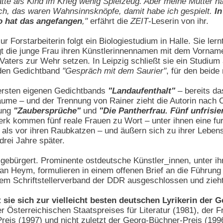
atte als Kind im Krieg wenig Spielzeug. Aber meine Mutter h
ch, das waren Wahnsinnsknöpfe, damit habe ich gespielt.
In
o hat das angefangen
,"
erfährt die
ZEIT
-Leserin von ihr.
 Forstarbeiterin folgt ein Biologiestudium in Halle. Sie ler
gt die junge Frau ihren Künstlerinnennamen mit dem Vorname
Vaters zur Wehr setzen. In Leipzig schließt sie ein Studium a
den Gedichtband
"Gespräch mit dem Saurier"
, für den beide
ersten eigenen Gedichtbands
"Landaufenthalt"
– bereits das
äume – und der Trennung von Rainer zieht die Autorin nach 
lung
"Zaubersprüche"
und
"Die Pantherfrau. Fünf unfris
erk kommen fünf reale Frauen zu Wort – unter ihnen eine fu
 als vor ihren Raubkatzen – und äußern sich zu ihrer Lebens
 drei Jahre später.
ebürgert. Prominente ostdeutsche Künstler_innen, unter ihn
an Heym, formulieren in einem offenen Brief an die Führung 
em Schriftstellerverband der DDR ausgeschlossen und zieht,
t sie sich zur vielleicht besten deutschen Lyrikerin der 
 Österreichischen Staatspreises für Literatur (1981), der Fr
Preis (1997) und nicht zuletzt der Georg-Büchner-Preis (19