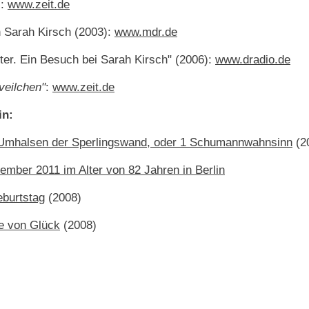
):
www.zeit.de
 Sarah Kirsch (2003):
www.mdr.de
iter. Ein Besuch bei Sarah Kirsch" (2006):
www.dradio.de
veilchen"
:
www.zeit.de
in:
 Umhalsen der Sperlingswand, oder 1 Schumannwahnsinn
(2
ember 2011 im Alter von 82 Jahren in Berlin
eburtstag
(2008)
te von Glück
(2008)