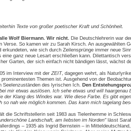
eiterhin Texte von großer poetischer Kraft und Schönheit.
alle Wolf Biermann. Wir nicht.
Die Deutschlehrerin war de
en Verse. So kamen wir zu Sarah Kirsch. An ausgewählten Ge
nd erkundeten, wie sich durch Zeilensprünge immer neue Si
eine ganz neue Lesart erschließen kann. Dilettantisch ver
cher Garten, der sich einfach nicht bändigen lässt, wächst d
05 im Interview mit der
ZEIT
, dagegen wehrt, als Naturlyrik
er prominentesten Themen ist. Ausgehend von der Beobachtu
en Seelenzuständen des lyrischen Ich.
Den Entstehungsproze
 bei mir etwas auslösen. Ich sehe etwas und will haargenau
der Klang des Windes war. Wie diese Farbe. Es gibt eigent
h so nah wie möglich kommen. Das kann mich tagelang besch
ält die Schriftstellerin seit 1983 aus Tielenhemme in Schle
 wunderschöne Landschaft, am liebsten im Norden"
lässt Sarah
llerdings – 1935 als Ingrid Bernstein – in Mitteldeutschland,