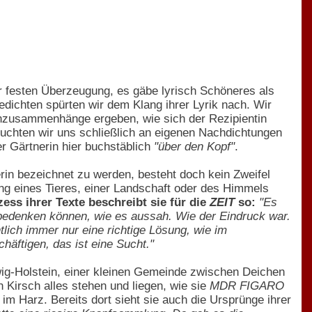
r festen Überzeugung, es gäbe lyrisch Schöneres als
dichten spürten wir dem Klang ihrer Lyrik nach. Wir
nnzusammenhänge ergeben, wie sich der Rezipientin
suchten wir uns schließlich an eigenen Nachdichtungen
er Gärtnerin hier buchstäblich
"über den Kopf"
.
erin bezeichnet zu werden, besteht doch kein Zweifel
ng eines Tieres, einer Landschaft oder des Himmels
ss ihrer Texte beschreibt sie für die
ZEIT
so:
"Es
 bedenken können, wie es aussah. Wie der Eindruck war.
lich immer nur eine richtige Lösung, wie im
äftigen, das ist eine Sucht."
swig-Holstein, einer kleinen Gemeinde zwischen Deichen
 Kirsch alles stehen und liegen, wie sie
MDR FIGARO
 im Harz. Bereits dort sieht sie auch die Ursprünge ihrer