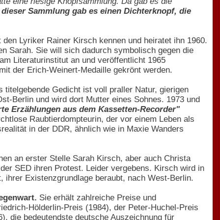
atte eine riesige Knopfsammlung. Da gab es die
 dieser Sammlung gab es einen Dichterknopf, die
nt den Lyriker Rainer Kirsch kennen und heiratet ihn 1960.
n Sarah. Sie will sich dadurch symbolisch gegen die
m Literaturinstitut an und veröffentlicht 1965
 mit der Erich-Weinert-Medaille gekrönt werden.
 titelgebende Gedicht ist voll praller Natur, gierigen
Ost-Berlin und wird dort Mutter eines Sohnes. 1973 und
ierte Erzählungen aus dem Kassetten-Recorder"
rchtlose Raubtierdompteurin, der vor einem Leben als
realität in der DDR, ähnlich wie in Maxie Wanders
en an erster Stelle Sarah Kirsch, aber auch Christa
der SED ihren Protest. Leider vergebens. Kirsch wird in
 ihrer Existenzgrundlage beraubt, nach West-Berlin.
Gegenwart.
Sie erhält zahlreiche Preise und
iedrich-Hölderlin-Preis (1984), der Peter-Huchel-Preis
96), die bedeutendste deutsche Auszeichnung für