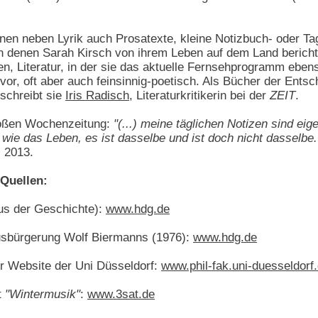
inen neben Lyrik auch Prosatexte, kleine Notizbuch- oder Ta
n denen Sarah Kirsch von ihrem Leben auf dem Land bericht
n, Literatur, in der sie das aktuelle Fernsehprogramm ebens
or, oft aber auch feinsinnig-poetisch. Als Bücher der Ents
schreibt sie
Iris Radisch
, Literaturkritikerin bei der
ZEIT
.
großen Wochenzeitung:
"(...) meine täglichen Notizen sind e
wie das Leben, es ist dasselbe und ist doch nicht dasselbe
i 2013.
Quellen:
aus der Geschichte):
www.hdg.de
Ausbürgerung Wolf Biermanns (1976):
www.hdg.de
r Website der Uni Düsseldorf:
www.phil-fak.uni-duesseldorf
t
"Wintermusik"
:
www.3sat.de