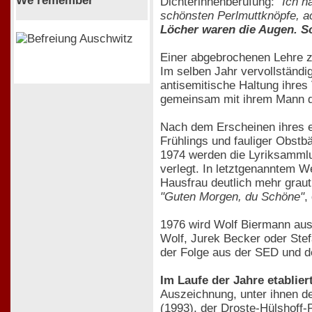
We remember
Dichterinnenberufung:
"Ich h
schönsten Perlmuttknöpfe, a
Löcher waren die Augen. S
Einer abgebrochenen Lehre zur
Im selben Jahr vervollständi
antisemitische Haltung ihres 
gemeinsam mit ihrem Mann 
Nach dem Erscheinen ihres 
Frühlings und fauliger Obstb
1974 werden die Lyriksamm
verlegt. In letztgenanntem W
Hausfrau deutlich mehr graut
"Guten Morgen, du Schöne"
,
1976 wird Wolf Biermann ausg
Wolf, Jurek Becker oder Stef
der Folge aus der SED und d
Im Laufe der Jahre etablier
Auszeichnung, unter ihnen der
(1993), der Droste-Hülshoff-