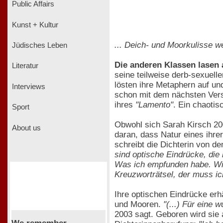
Public Affairs
Kunst + Kultur
... Deich- und Moorkulisse w
Jüdisches Leben
Die anderen Klassen lasen 
Literatur
seine teilweise derb-sexuell
lösten ihre Metaphern auf u
Interviews
schon mit dem nächsten Vers 
ihres
"Lamento"
. Ein chaotis
Sport
Obwohl sich Sarah Kirsch 20
About us
daran, dass Natur eines ihr
schreibt die Dichterin von d
sind optische Eindrücke, die
Was ich empfunden habe. Wie 
Kreuzworträtsel, der muss ic
Ihre optischen Eindrücke erh
und Mooren.
"(...) Für eine
2003 sagt. Geboren wird sie a