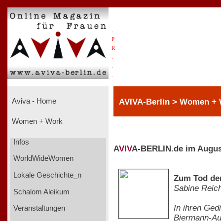
.
.
.
P
R
.
.
.
AVIVA-Berlin > Women +
Aviva - Home
Women + Work
Infos
A
V
I
V
A-BERLIN.de im Augus
WorldWideWomen
Lokale Geschichte_n
Zum Tod der
Sabine Reich
Schalom Aleikum
In ihren Ged
Veranstaltungen
Biermann-Aus