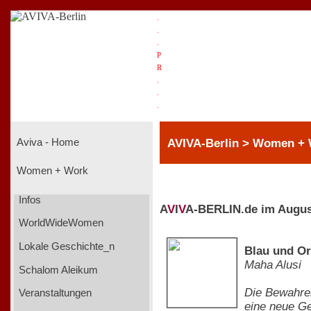
.
.
.
P
R
.
.
.
AVIVA-Berlin > Women +
Aviva - Home
Women + Work
Infos
A
V
I
V
A-BERLIN.de im Augus
WorldWideWomen
Lokale Geschichte_n
Blau und O
Maha Alusi
Schalom Aleikum
Die Bewahrer
Veranstaltungen
eine neue Ge