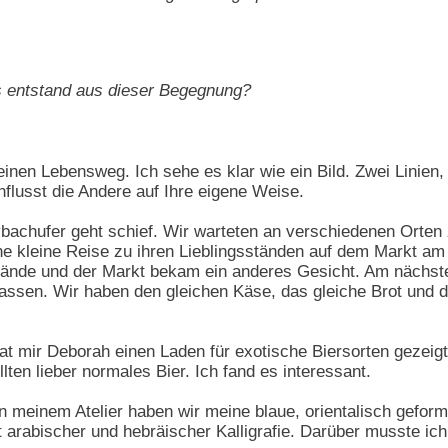
as entstand aus dieser Begegnung?
inen Lebensweg. Ich sehe es klar wie ein Bild. Zwei Linien,
influsst die Andere auf Ihre eigene Weise.
achufer geht schief. Wir warteten an verschiedenen Orten 
ne kleine Reise zu ihren Lieblingsständen auf dem Markt am
tände und der Markt bekam ein anderes Gesicht. Am nächste
assen. Wir haben den gleichen Käse, das gleiche Brot und d
hat mir Deborah einen Laden für exotische Biersorten geze
ten lieber normales Bier. Ich fand es interessant.
in meinem Atelier haben wir meine blaue, orientalisch gefor
 arabischer und hebräischer Kalligrafie. Darüber musste ic