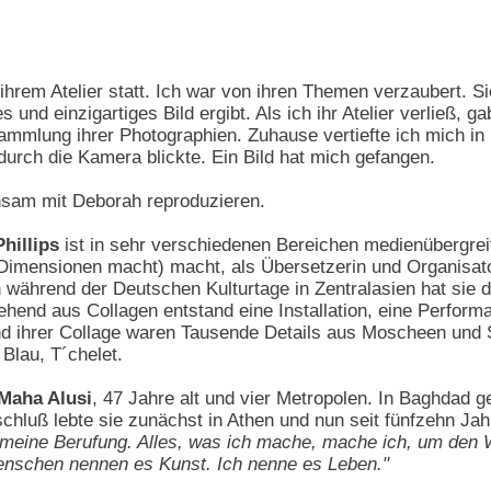
n ihrem Atelier statt. Ich war von ihren Themen verzaubert. 
und einzigartiges Bild ergibt. Als ich ihr Atelier verließ,
mlung ihrer Photographien. Zuhause vertiefte ich mich in ihr
durch die Kamera blickte. Ein Bild hat mich gefangen.
nsam mit Deborah reproduzieren.
hillips
ist in sehr verschiedenen Bereichen medienübergreife
er Dimensionen macht) macht, als Übersetzerin und Organisato
 während der Deutschen Kulturtage in Zentralasien hat sie 
tehend aus Collagen entstand eine Installation, eine Perfo
ihrer Collage waren Tausende Details aus Moscheen und Sy
Blau, T´chelet.
 Maha Alusi
, 47 Jahre alt und vier Metropolen. In Baghdad g
hluß lebte sie zunächst in Athen und nun seit fünfzehn Jahren
t, meine Berufung. Alles, was ich mache, mache ich, um de
nschen nennen es Kunst. Ich nenne es Leben."