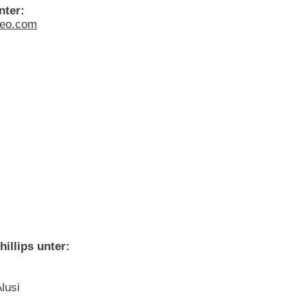
nter:
eo.com
illips unter:
lusi