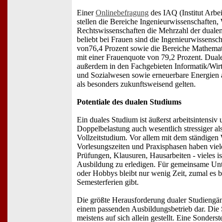
Einer
Onlinebefragung
des IAQ (Institut Arbei
stellen die Bereiche Ingenieurwissenschaften, 
Rechtswissenschaften die Mehrzahl der duale
beliebt bei Frauen sind die Ingenieurwissensc
von76,4 Prozent sowie die Bereiche Mathemat
mit einer Frauenquote von 79,2 Prozent. Dua
außerdem in den Fachgebieten Informatik/Wirt
und Sozialwesen sowie erneuerbare Energien 
als besonders zukunftsweisend gelten.
Potentiale des dualen Studiums
Ein duales Studium ist äußerst arbeitsintensiv
Doppelbelastung auch wesentlich stressiger a
Vollzeitstudium. Vor allem mit dem ständigen
Vorlesungszeiten und Praxisphasen haben viel
Prüfungen, Klausuren, Hausarbeiten - vieles ist
Ausbildung zu erledigen. Für gemeinsame U
oder Hobbys bleibt nur wenig Zeit, zumal es 
Semesterferien gibt.
Die größte Herausforderung dualer Studiengän
einem passenden Ausbildungsbetrieb dar. Die 
meistens auf sich allein gestellt. Eine Sonder