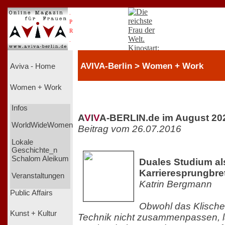
.
P
R
.
AVIVA-Berlin > Women + Work
Aviva - Home
Women + Work
Infos
A
V
I
V
A-BERLIN.de im August 20
WorldWideWomen
Beitrag vom 26.07.2016
Lokale
Geschichte_n
Schalom Aleikum
Duales Studium al
Karrieresprungbret
Veranstaltungen
Katrin Bergmann
Public Affairs
Obwohl das Klische
Kunst + Kultur
Technik nicht zusammenpassen, l