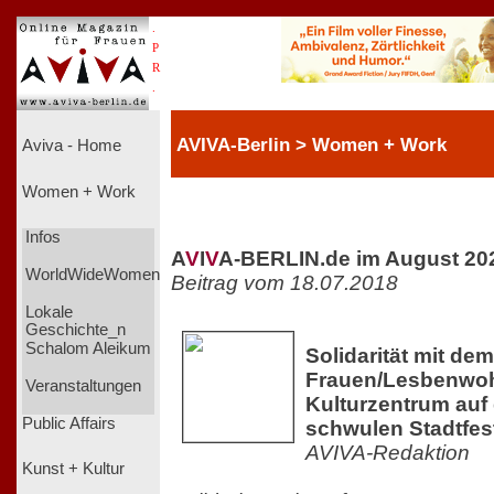
.
P
R
.
AVIVA-Berlin > Women + Work
Aviva - Home
Women + Work
Infos
A
V
I
V
A-BERLIN.de im August 20
WorldWideWomen
Beitrag vom 18.07.2018
Lokale
Geschichte_n
Schalom Aleikum
Solidarität mit de
Frauen/Lesbenwoh
Veranstaltungen
Kulturzentrum auf
Public Affairs
schwulen Stadtfes
AVIVA-Redaktion
Kunst + Kultur