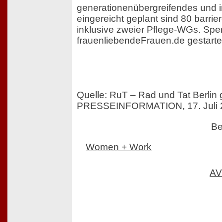
generationenübergreifendes und 
eingereicht geplant sind 80 barri
inklusive zweier Pflege-WGs. Spe
frauenliebendeFrauen.de gestartet
Quelle: RuT – Rad und Tat Berli
PRESSEINFORMATION, 17. Juli 
Be
Women + Work
AV