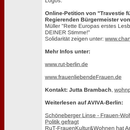
Logos.
Online-Petition von "Travestie 
Regierenden Bürgermeister von
Müller "Rette Europas erstes Les
DEINER Stimme!"
Solidarität zeigen unter:
www.chan
Mehr Infos unter:
www.rut-berlin.de
www.frauenliebendeFrauen.de
Kontakt: Jutta Brambach
,
wohnp
Weiterlesen auf AVIVA-Berlin:
Schöneberger Linse - Frauen-Wohnp
Politik gefragt
RuT-FrauenKultur&Wohnen hat Arc