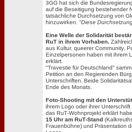
3GG hat sich die Bundesregierung v
auf die Beseitigung bestehender N
tatsächliche Durchsetzung von Gl
hinzuwirken.
"Diese Durchsetzung 
Eine Welle der Solidarität bestä
RuT in ihrem Vorhaben.
Zahlreic
aus Kultur, queerer Community, Po
Einzelpersonen haben mit ihrem Lo
erklärt.
"Travestie für Deutschland" samme
Petition an den Regierenden Bürg
Unterschriften. Beide Solidaritätsa
Ende des Monats.
Foto-Shooting mit den Unterstü
ihrem Logo oder ihrer Unterschrift i
das RuT-Wohnprojekt erklärt hab
15 Uhr am RuT-Stand
(Kalkreuths
Frauenbühne) und Präsentation de