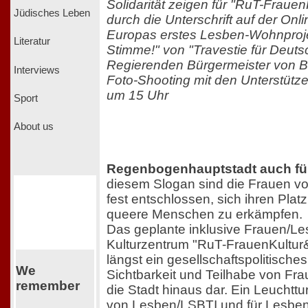
Solidarität zeigen für "RuT-Frau
Jüdisches Leben
durch die Unterschrift auf der Onli
Europas erstes Lesben-Wohnproj
Literatur
Stimme!" von "Travestie für Deut
Regierenden Bürgermeister von Be
Interviews
Foto-Shooting mit den Unterstütze
um 15 Uhr
Sport
About us
Regenbogenhauptstadt auch fü
diesem Slogan sind die Frauen v
fest entschlossen, sich ihren Plat
queere Menschen zu erkämpfen.
Das geplante inklusive Frauen/L
Kulturzentrum "RuT-FrauenKultur
längst ein gesellschaftspolitische
We
Sichtbarkeit und Teilhabe von Fr
remember
die Stadt hinaus dar. Ein Leuchttu
von Lesben/LSBTI und für Lesben