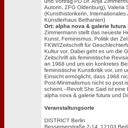
und Vortrag PD Dr. Anja Zimmerm
Autorin, ZFG Oldenburg), Valeria 
(Kunsthistorikerin, Internationale
Künstlerhaus Bethanien)
Ort: alpha nova & galerie futura
Zimmermann stellt das neueste He
Kunst, Feminismus, Politik der Zeit
FKW//Zeitschrift für Geschlechter
Kultur vor. Dabei geht es um die 
Zeitschrift als feministische Rev
an 1968 und um ein konkretes Beis
feministische Kunstkritik vor, um 
Einsicht ermöglicht, dass 1968 ni
Post-Minimalismus nicht so post i
scheint.--Revolt She Said ist ein
alpha nova & galerie futura und Dis
Veranstaltungsorte
DISTRICT Berlin
Bessemerstraße 2-14, 12103 Berl