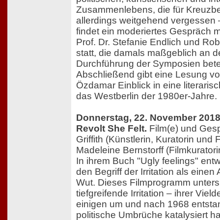
Zusammenlebens, die für Kreuzber
allerdings weitgehend vergessen 
findet ein moderiertes Gespräch m
Prof. Dr. Stefanie Endlich und Ro
statt, die damals maßgeblich an 
Durchführung der Symposien betei
Abschließend gibt eine Lesung v
Özdamar Einblick in eine literaris
das Westberlin der 1980er-Jahre.
Donnerstag, 22. November 2018
Revolt She Felt.
Film(e) und Gesp
Griffith (Künstlerin, Kuratorin un
Madeleine Bernstorff (Filmkuratori
In ihrem Buch "Ugly feelings" ent
den Begriff der Irritation als einen
Wut. Dieses Filmprogramm unters
tiefgreifende Irritation – ihrer Vield
einigen um und nach 1968 entst
politische Umbrüche katalysiert h