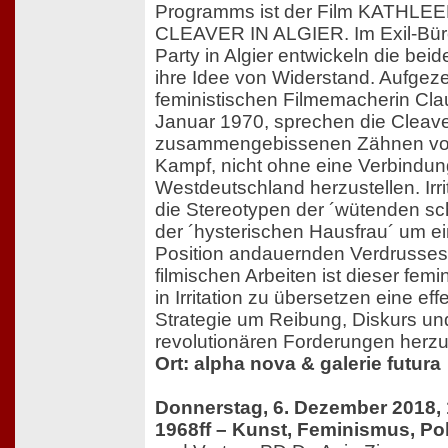
Programms ist der Film KATHL
CLEAVER IN ALGIER. Im Exil-Büro
Party in Algier entwickeln die bei
ihre Idee von Widerstand. Aufgez
feministischen Filmemacherin Cl
Januar 1970, sprechen die Cleave
zusammengebissenen Zähnen von 
Kampf, nicht ohne eine Verbindun
Westdeutschland herzustellen. Irri
die Stereotypen der ´wütenden s
der ´hysterischen Hausfrau´ um e
Position andauernden Verdrusses 
filmischen Arbeiten ist dieser fem
in Irritation zu übersetzen eine eff
Strategie um Reibung, Diskurs un
revolutionären Forderungen herzus
Ort: alpha nova & galerie futura
Donnerstag, 6. Dezember 2018, 
1968ff – Kunst, Feminismus, Pol