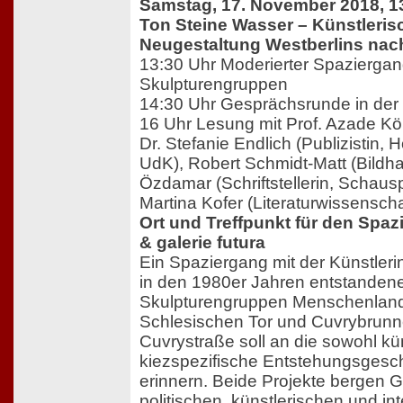
Samstag, 17. November 2018, 13
Ton Steine Wasser – Künstleri
Neugestaltung Westberlins nac
13:30 Uhr Moderierter Spazierga
Skulpturengruppen
14:30 Uhr Gesprächsrunde in der 
16 Uhr Lesung mit Prof. Azade Köke
Dr. Stefanie Endlich (Publizistin, 
UdK), Robert Schmidt-Matt (Bildh
Özdamar (Schriftstellerin, Schausp
Martina Kofer (Literaturwissenschaf
Ort und Treffpunkt für den Spaz
& galerie futura
Ein Spaziergang mit der Künstler
in den 1980er Jahren entstanden
Skulpturengruppen Menschenlan
Schlesischen Tor und Cuvrybrunn
Cuvrystraße soll an die sowohl kü
kiezspezifische Entstehungsgesch
erinnern. Beide Projekte bergen 
politischen, künstlerischen und int