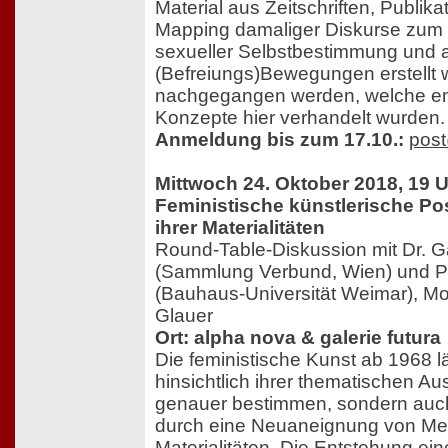
Material aus Zeitschriften, Publika
Mapping damaliger Diskurse zum 
sexueller Selbstbestimmung und a
(Befreiungs)Bewegungen erstellt
nachgegangen werden, welche e
Konzepte hier verhandelt wurden.
Anmeldung bis zum 17.10.:
post
Mittwoch 24. Oktober 2018, 19 
Feministische künstlerische Po
ihrer Materialitäten
Round-Table-Diskussion mit Dr. G
(Sammlung Verbund, Wien) und Pr
(Bauhaus-Universität Weimar), Mod
Glauer
Ort: alpha nova & galerie futura
Die feministische Kunst ab 1968 lä
hinsichtlich ihrer thematischen 
genauer bestimmen, sondern auc
durch eine Neuaneignung von Me
Materialitäten. Die Entstehung ein