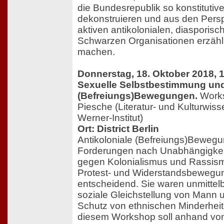
die Bundesrepublik so konstituti
dekonstruieren und aus den Pers
aktiven antikolonialen, diasporisc
Schwarzen Organisationen erzähl
machen.
Donnerstag, 18. Oktober 2018, 1
Sexuelle Selbstbestimmung und
(Befreiungs)Bewegungen.
Works
Piesche (Literatur- und Kulturwiss
Werner-Institut)
Ort: District Berlin
Antikoloniale (Befreiungs)Bewegu
Forderungen nach Unabhängigkei
gegen Kolonialismus und Rassism
Protest- und Widerstandsbewegu
entscheidend. Sie waren unmittel
soziale Gleichstellung von Mann 
Schutz von ethnischen Minderheit
diesem Workshop soll anhand von