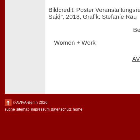
Bildcredit: Poster Veranstaltungsr
Said", 2018, Grafik: Stefanie Rau
Be
Women + Work
AV
© AVIVA-Berlin 2026
suche
sitemap
impressum
datenschutz
home