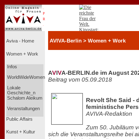
.
P
R
.
AVIVA-Berlin > Women + Work
Aviva - Home
Women + Work
Infos
A
V
I
V
A-BERLIN.de im August 20
WorldWideWomen
Beitrag vom 05.09.2018
Lokale
Geschichte_n
Schalom Aleikum
Revolt She Said - 
feministische Pers
Veranstaltungen
AVIVA-Redaktion
Public Affairs
Zum 50. Jubiläum v
Kunst + Kultur
sich die Veranstaltungsreihe bei a