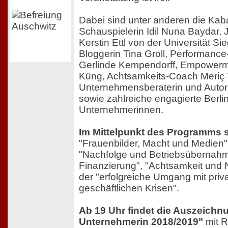
Dabei sind unter anderen die Kaba
Schauspielerin Idil Nuna Baydar, J
Kerstin Ettl von der Universität Si
Bloggerin Tina Groll, Performance-
Gerlinde Kempendorff, Empowermen
Küng, Achtsamkeits-Coach Meriç
Unternehmensberaterin und Autor
sowie zahlreiche engagierte Berli
Unternehmerinnen.
Im Mittelpunkt des Programms 
"Frauenbilder, Macht und Medien", 
"Nachfolge und Betriebsübernah
Finanzierung", "Achtsamkeit und N
der "erfolgreiche Umgang mit priv
geschäftlichen Krisen".
Ab 19 Uhr findet die Auszeichnu
Unternehmerin 2018/2019"
mit 