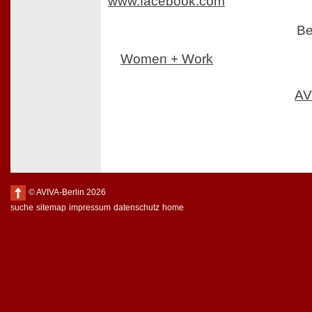
www.facebook.com
Be
Women + Work
AV
© AVIVA-Berlin 2026
suche
sitemap
impressum
datenschutz
home