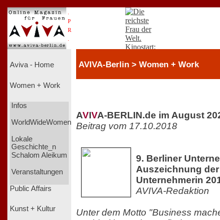
.
P
R
.
AVIVA-Berlin > Women + Work
Aviva - Home
Women + Work
Infos
A
V
I
V
A-BERLIN.de im August 20
WorldWideWomen
Beitrag vom 17.10.2018
Lokale
Geschichte_n
Schalom Aleikum
9. Berliner Unter
Auszeichnung der 
Veranstaltungen
Unternehmerin 20
Public Affairs
AVIVA-Redaktion
Kunst + Kultur
Unter dem Motto "Business machen