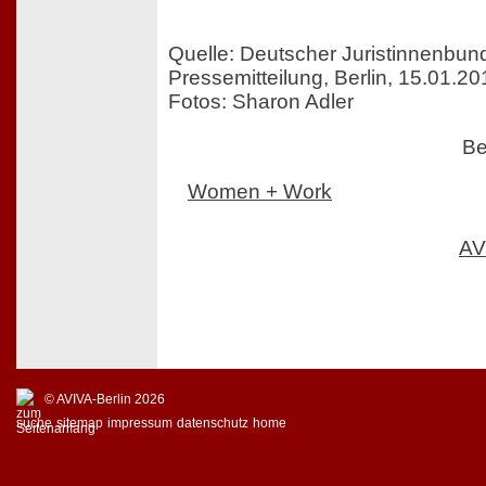
Quelle: Deutscher Juristinnenbund
Pressemitteilung, Berlin, 15.01.20
Fotos: Sharon Adler
Be
Women + Work
AV
© AVIVA-Berlin 2026
suche
sitemap
impressum
datenschutz
home