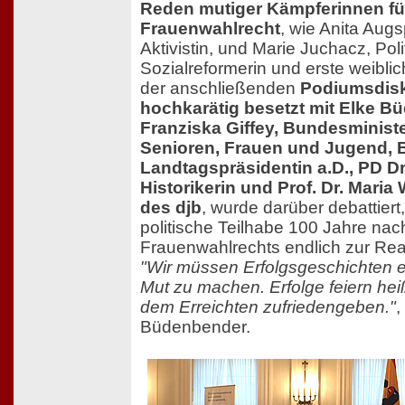
Reden mutiger Kämpferinnen fü
Frauenwahlrecht
, wie Anita Augs
Aktivistin, und Marie Juchacz, Polit
Sozialreformerin und erste weibli
der anschließenden
Podiumsdisk
hochkarätig besetzt mit Elke Bü
Franziska Giffey, Bundesminister
Senioren, Frauen und Jugend, 
Landtagspräsidentin a.D., PD Dr
Historikerin und Prof. Dr. Maria
des djb
, wurde darüber debattiert
politische Teilhabe 100 Jahre nac
Frauenwahlrechts endlich zur Rea
"Wir müssen Erfolgsgeschichten 
Mut zu machen. Erfolge feiern heiß
dem Erreichten zufriedengeben."
,
Büdenbender.