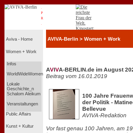
.
P
R
.
AVIVA-Berlin > Women + Work
Aviva - Home
Women + Work
Infos
A
V
I
V
A-BERLIN.de im August 20
WorldWideWomen
Beitrag vom 16.01.2019
Lokale
Geschichte_n
Schalom Aleikum
100 Jahre Frauenwa
der Politik - Matin
Veranstaltungen
Bellevue
Public Affairs
AVIVA-Redaktion
Kunst + Kultur
Vor fast genau 100 Jahren, am 19