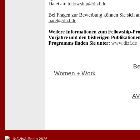
Datei an:
fellowship@dizf.de
Bei Fragen zur Bewerbung können Sie sich a
harel@dizf.de
Weitere Informationen zum Fellowship-Pr
Vorjahre und den bisherigen Publikation
Programms finden Sie unter:
www.dizf.de
Be
Women + Work
AV
© AVIVA-Berlin 2026