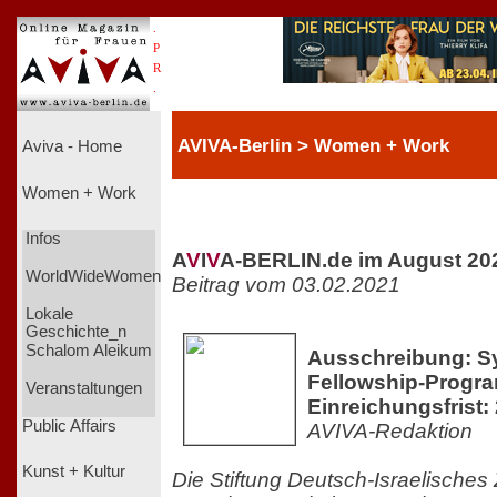
.
P
R
.
AVIVA-Berlin > Women + Work
Aviva - Home
Women + Work
Infos
A
V
I
V
A-BERLIN.de im August 20
WorldWideWomen
Beitrag vom 03.02.2021
Lokale
Geschichte_n
Schalom Aleikum
Ausschreibung: S
Fellowship-Progr
Veranstaltungen
Einreichungsfrist:
Public Affairs
AVIVA-Redaktion
Kunst + Kultur
Die Stiftung Deutsch-Israelisches