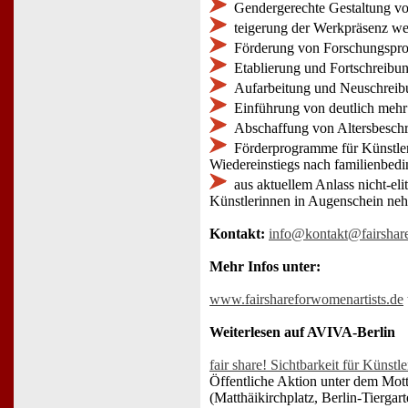
Gendergerechte Gestaltung vo
teigerung der Werkpräsenz we
Förderung von Forschungsproj
Etablierung und Fortschreibu
Aufarbeitung und Neuschreibu
Einführung von deutlich mehr 
Abschaffung von Altersbesch
Förderprogramme für Künstler
Wiedereinstiegs nach familienbedi
aus aktuellem Anlass nicht-eli
Künstlerinnen in Augenschein ne
Kontakt:
info@kontakt@fairshare
Mehr Infos unter:
www.fairshareforwomenartists.de
Weiterlesen auf AVIVA-Berlin
fair share! Sichtbarkeit für Künst
Öffentliche Aktion unter dem Mott
(Matthäikirchplatz, Berlin-Tierga