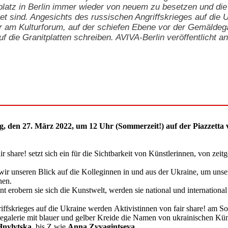
platz in Berlin immer wieder von neuem zu besetzen und die
et sind. Angesichts des russischen Angriffskrieges auf die 
 am Kulturforum, auf der schiefen Ebene vor der Gemäldega
f die Granitplatten schreiben. AVIVA-Berlin veröffentlicht an
g, den 27. März 2022, um 12 Uhr (Sommerzeit!) auf der Piazzetta
ir share! setzt sich ein für die Sichtbarkeit von Künstlerinnen, von z
wir unseren Blick auf die Kolleginnen in und aus der Ukraine, um unser
nen.
nt erobern sie sich die Kunstwelt, werden sie national und international 
iffskrieges auf die Ukraine werden Aktivistinnen von fair share! am 
galerie mit blauer und gelber Kreide die Namen von ukrainischen Küns
Hnylytska
, bis Z wie
Anna Zvyagintseva
.