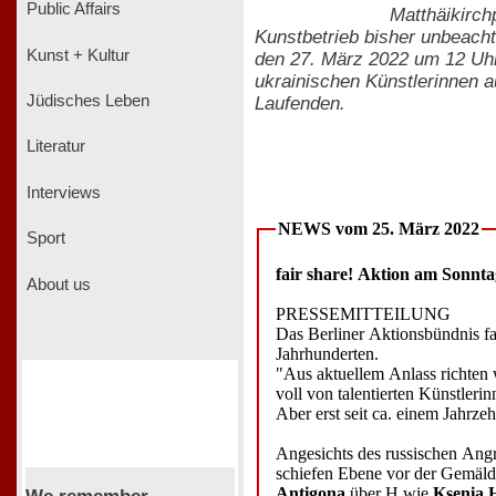
Public Affairs
Matthäikirch
Kunstbetrieb bisher unbeacht
Kunst + Kultur
den 27. März 2022 um 12 Uhr
ukrainischen Künstlerinnen au
Jüdisches Leben
Laufenden.
Literatur
Interviews
NEWS vom 25. März 2022
Sport
fair share! Aktion am Sonnta
About us
PRESSEMITTEILUNG
Das Berliner Aktionsbündnis fa
Jahrhunderten.
"Aus aktuellem Anlass richten 
voll von talentierten Künstlerin
Aber erst seit ca. einem Jahrzeh
Angesichts des russischen Angr
schiefen Ebene vor der Gemälde
Antigona
über H wie
Ksenia 