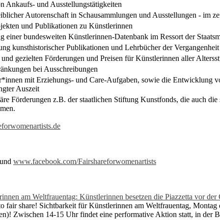
n Ankaufs- und Ausstellungstätigkeiten
iblicher Autorenschaft in Schausammlungen und Ausstellungen - im z
ekten und Publikationen zu Künstlerinnen
ng einer bundesweiten Künstlerinnen-Datenbank im Ressort der Staatsm
ng kunsthistorischer Publikationen und Lehrbücher der Vergangenheit
und gezielten Förderungen und Preisen für Künstlerinnen aller Alterss
ränkungen bei Ausschreibungen
*innen mit Erziehungs- und Care-Aufgaben, sowie die Entwicklung v
ngter Auszeit
täre Förderungen z.B. der staatlichen Stiftung Kunstfonds, die auch die
hmen.
forwomenartists.de
und
www.facebook.com/Fairshareforwomenartists
lerinnen am Weltfrauentag: Künstlerinnen besetzen die Piazzetta vor de
o fair share! Sichtbarkeit für Künstlerinnen am Weltfrauentag, Monta
rten)! Zwischen 14-15 Uhr findet eine performative Aktion statt, in de