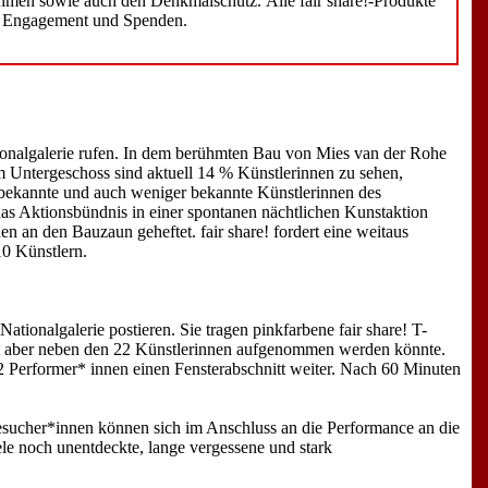
hmen sowie auch den Denkmalschutz. Alle fair share!-Produkte
nes Engagement und Spenden.
tionalgalerie rufen. In dem berühmten Bau von Mies van der Rohe
m Untergeschoss sind aktuell 14 % Künstlerinnen zu sehen,
 bekannte und auch weniger bekannte Künstlerinnen des
as Aktionsbündnis in einer spontanen nächtlichen Kunstaktion
an den Bauzaun geheftet. fair share! fordert eine weitaus
0 Künstlern.
ionalgalerie postieren. Sie tragen pinkfarbene fair share! T-
dort aber neben den 22 Künstlerinnen aufgenommen werden könnte.
 Performer* innen einen Fensterabschnitt weiter. Nach 60 Minuten
esucher*innen können sich im Anschluss an die Performance an die
le noch unentdeckte, lange vergessene und stark