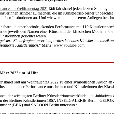
mance am Weltfrauentag 2021
lädt fair share! jeden letzten Sonntag i
nstlerinnen sichtbar zu machen, die im Kunstbetrieb bisher unbeachte
atlichen Institutionen an. Und wir werden mit unserem Anliegen beacht
r share! in einer beeindruckenden Performance mit 110 Künstlerinnen*
en sie jeweils den Namen einer Künstlerin der klassischen Moderne, di
nstlerinnen gerichtet wären.
istert. Sie befragten unser temporäres lebendes Künstlerinnenlexiko
sentierte Künstlerinnen."
Mehr:
www.youtube.com
. März 2022 um 14 Uhr
ir share! lädt am Weltfrauentag 2022 zu einer symbolischen Aktion an 
useum in einer Performance umschreiten und Künstlerinnen der Klassi
nnen der wichtigsten Berliner Künstler*innenverbände und -initiative
erein der Berliner Künstlerinnen 1867, INSELGALERIE Berlin, GED
Künstler (BBK) und SALOON Berlin unterstützt.