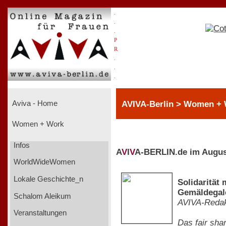
.
.
.
P
R
.
.
.
AVIVA-Berlin > Women +
Aviva - Home
Women + Work
Infos
A
V
I
V
A-BERLIN.de im Augus
WorldWideWomen
Lokale Geschichte_n
Solidarität 
Gemäldegale
Schalom Aleikum
AVIVA-Redak
Veranstaltungen
Das fair sha