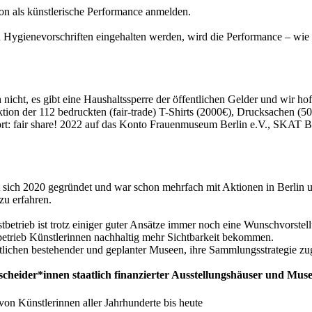
ion als künstlerische Performance anmelden.
 Hygienevorschriften eingehalten werden, wird die Performance – wie 
 nicht, es gibt eine Haushaltssperre der öffentlichen Gelder und wir ho
ktion der 112 bedruckten (fair-trade) T-Shirts (2000€), Drucksachen (
t: fair share! 2022 auf das Konto Frauenmuseum Berlin e.V., SKA
t sich 2020 gegründet und war schon mehrfach mit Aktionen in Berlin u
zu erfahren.
betrieb ist trotz einiger guter Ansätze immer noch eine Wunschvorstell
betrieb Künstlerinnen nachhaltig mehr Sichtbarkeit bekommen.
tlichen bestehender und geplanter Museen, ihre Sammlungsstrategie zu
cheider*innen staatlich finanzierter Ausstellungshäuser und Muse
on Künstlerinnen aller Jahrhunderte bis heute