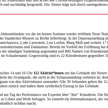
ich im Außenraum statt und achtet alle Corona-bedingten Hygienemaßna
ch und nachhaltig hergestellt. Die Aktion trägt sich durch unentgolte
e! Aktionsbündnis vor die im letzten Sommer wieder eröffnete Neue Na
 Staatlichen Museen zu Berlin beherbergt. In der Dauerausstellung i
ntscharowa, Lotte Laserstein, Lou Loeber, Marg Moll und weitere 17
nstruktivismus und Dadaismus. Bereits im Vorfeld der Eröffnung hat d
n der ständigen Sammlung angemahnt und 800 Namen von Künstlerinnen 
 im Schaubestand. Gegenwärtig sind es 22 Künstlerinnen gegenüber 11
ischen 14 und 16 Uhr
112 Aktivist*innen
um das Gebäude der Neuen Nat
erin der Avantgarde, die nicht in der Schausammlung vertreten ist, 
ngsam von den Aktivistinnen umrundet: Alle 30 Sekunden gehen die 112
ition zurück und halten dann symbolisch Einzug in das Gebäude.
rd am Tag der Performance zur Expertin über "ihre" Künstlerin. Die B
u Leben und Werk befragen. So entsteht ein Informationspool, der vie
nhaltlich sichtbar macht.