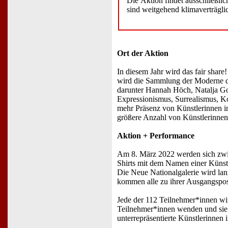
Die Aktion findet ausschließl
sind weitgehend klimaverträgli
Ort der Aktion
In diesem Jahr wird das fair shar
wird die Sammlung der Moderne der
darunter Hannah Höch, Natalja Go
Expressionismus, Surrealismus, Ko
mehr Präsenz von Künstlerinnen i
größere Anzahl von Künstlerinnen
Aktion + Performance
Am 8. März 2022 werden sich zw
Shirts mit dem Namen einer Künstl
Die Neue Nationalgalerie wird la
kommen alle zu ihrer Ausgangspos
Jede der 112 Teilnehmer*innen wi
Teilnehmer*innen wenden und sie z
unterrepräsentierte Künstlerinnen i