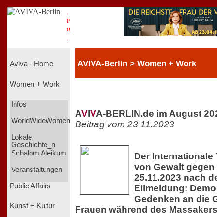
.
P
R
.
AVIVA-Berlin > Women + Work
Aviva - Home
Women + Work
Infos
A
V
I
V
A-BERLIN.de im August 20
WorldWideWomen
Beitrag vom 23.11.2023
Lokale
Geschichte_n
Schalom Aleikum
Der Internationale
von Gewalt gegen
Veranstaltungen
25.11.2023 nach d
Public Affairs
Eilmeldung: Demo
Gedenken an die 
Kunst + Kultur
Frauen während des Massakers