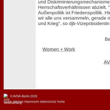
und Diskriminierungsmechanismen 
Herrschaftsverhältnissen abzielt. 
Außenpolitik ist Friedenspolitik. 
wir alle uns versammeln, gerade mi
und Krieg", so djb-Vizepräsidenti
Be
Women + Work
AV
© AVIVA-Berlin 2026
suche
sitemap
impressum
datenschutz
home