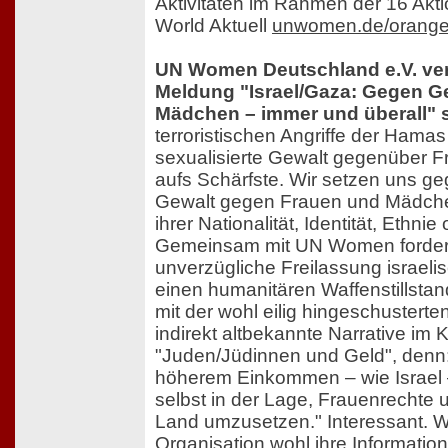
Aktivitäten im Rahmen der 16 Akt
World Aktuell
unwomen.de/orange-
UN Women Deutschland e.V. verur
Meldung "Israel/Gaza: Gegen G
Mädchen – immer und überall" sc
terroristischen Angriffe der Hamas
sexualisierte Gewalt gegenüber 
aufs Schärfste. Wir setzen uns geg
Gewalt gegen Frauen und Mädche
ihrer Nationalität, Identität, Ethnie
Gemeinsam mit UN Women fordern
unverzügliche Freilassung israeli
einen humanitären Waffenstillstan
mit der wohl eilig hingeschustert
indirekt altbekannte Narrative im 
"Juden/Jüdinnen und Geld", denn:
höherem Einkommen – wie Israel –
selbst in der Lage, Frauenrechte 
Land umzusetzen." Interessant. W
Organisation wohl ihre Informati