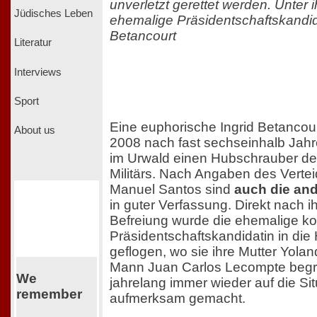
unverletzt gerettet werden. Unter ih
Jüdisches Leben
ehemalige Präsidentschaftskandida
Betancourt
Literatur
Interviews
Sport
Eine euphorische Ingrid Betancourt
About us
2008 nach fast sechseinhalb Jah
im Urwald einen Hubschrauber d
Militärs. Nach Angaben des Verte
Manuel Santos sind
auch die and
in guter Verfassung. Direkt nach ih
Befreiung wurde die ehemalige k
Präsidentschaftskandidatin in die
geflogen, wo sie ihre Mutter Yola
Mann Juan Carlos Lecompte begrü
We
jahrelang immer wieder auf die Sit
remember
aufmerksam gemacht.