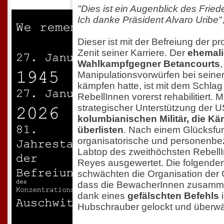
"Dies ist ein Augenblick des Fried
Ich danke Präsident Alvaro Uribe"
Dieser ist mit der Befreiung der 
Zenit seiner Karriere. Der
ehemal
Wahlkampfgegner Betancourts
Manipulationsvorwürfen bei seine
kämpfen hatte, ist mit dem Schlag
RebellInnen vorerst rehabilitiert. Mi
strategischer Unterstützung der 
kolumbianischen Militär, die K
überlisten
. Nach einem Glücksfu
organisatorische und personenb
Labtop des zweithöchsten Rebell
Reyes ausgewertet. Die folgenden 
schwächten die Organisation der G
dass die BewacherInnen zusamme
dank eines
gefälschten Befehls
i
Hubschrauber gelockt und überwäl