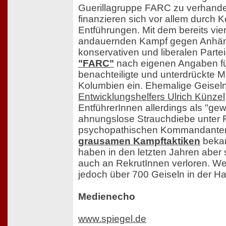
Guerillagruppe FARC zu verhande
finanzieren sich vor allem durch 
Entführungen. Mit dem bereits vie
andauernden Kampf gegen Anhän
konservativen und liberalen Partei
"FARC"
nach eigenen Angaben fü
benachteiligte und unterdrückte 
Kolumbien ein. Ehemalige Geiseln
Entwicklungshelfers Ulrich Künzel
EntführerInnen allerdings als "gewal
ahnungslose Strauchdiebe unter 
psychopathischen Kommandanten".
grausamen Kampftaktiken
bekan
haben in den letzten Jahren aber 
auch an RekrutInnen verloren. Wei
jedoch über 700 Geiseln in der Ha
Medienecho
www.spiegel.de