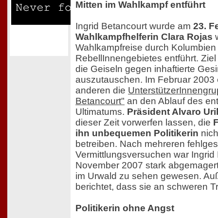
Mitten im Wahlkampf entführt
Ingrid Betancourt wurde am
23. F
Wahlkampfhelferin Clara Rojas
w
Wahlkampfreise durch Kolumbien 
RebellInnengebietes entführt. Ziel 
die Geiseln gegen inhaftierte G
auszutauschen. Im Februar 2003 e
anderen die
UnterstützerInnengru
Betancourt"
an den Ablauf des en
Ultimatums.
Präsident Alvaro Ur
dieser Zeit vorwerfen lassen, die
F
ihn unbequemen Politikerin
nich
betreiben. Nach mehreren fehlge
Vermittlungsversuchen war Ingrid
November 2007 stark abgemagert 
im Urwald zu sehen gewesen. A
berichtet, dass sie an schweren Tr
Politikerin ohne Angst