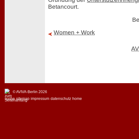
Betancourt.
Be
Women + Work
AV
© AVIVA-Berlin 2026
suche
sitemap
impressum
datenschutz
home