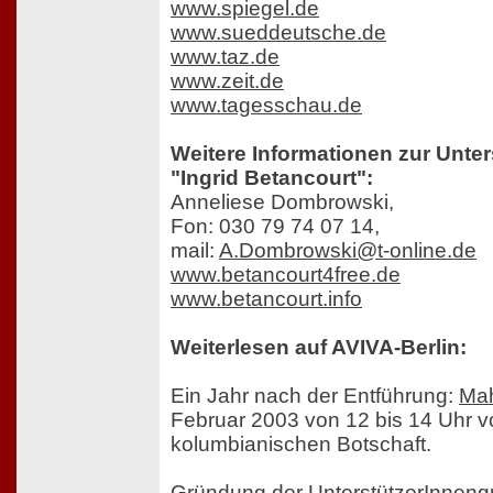
www.spiegel.de
www.sueddeutsche.de
www.taz.de
www.zeit.de
www.tagesschau.de
Weitere Informationen zur Unte
"Ingrid Betancourt":
Anneliese Dombrowski,
Fon: 030 79 74 07 14,
mail:
A.Dombrowski@t-online.de
www.betancourt4free.de
www.betancourt.info
Weiterlesen auf AVIVA-Berlin:
Ein Jahr nach der Entführung:
Ma
Februar 2003 von 12 bis 14 Uhr v
kolumbianischen Botschaft.
Gründung der
UnterstützerInnen