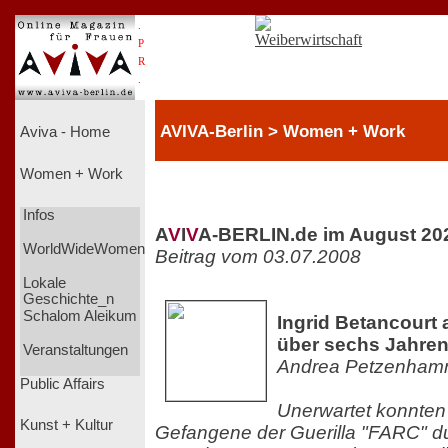
.
P
R
.
AVIVA-Berlin > Women + Work
Aviva - Home
Women + Work
Infos
A
V
I
V
A-BERLIN.de im August 20
WorldWideWomen
Beitrag vom 03.07.2008
Lokale
Geschichte_n
Schalom Aleikum
Ingrid Betancourt 
über sechs Jahren 
Veranstaltungen
Andrea Petzenham
Public Affairs
Unerwartet konnten 
Kunst + Kultur
Gefangene der Guerilla "FARC" dur