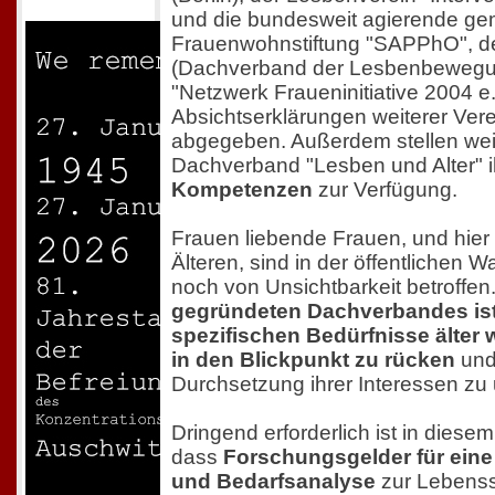
und die bundesweit agierende ge
Frauenwohnstiftung "SAPPhO", de
(Dachverband der Lesbenbewegu
"Netzwerk Fraueninitiative 2004 e.
Absichtserklärungen weiterer Ver
abgegeben. Außerdem stellen we
Dachverband "Lesben und Alter" 
Kompetenzen
zur Verfügung.
Frauen liebende Frauen, und hier
Älteren, sind in der öffentliche
noch von Unsichtbarkeit betroffen
gegründeten Dachverbandes ist
spezifischen Bedürfnisse älter
in den Blickpunkt zu rücken
und 
Durchsetzung ihrer Interessen zu 
Dringend erforderlich ist in die
dass
Forschungsgelder für ein
und Bedarfsanalyse
zur Lebenssi