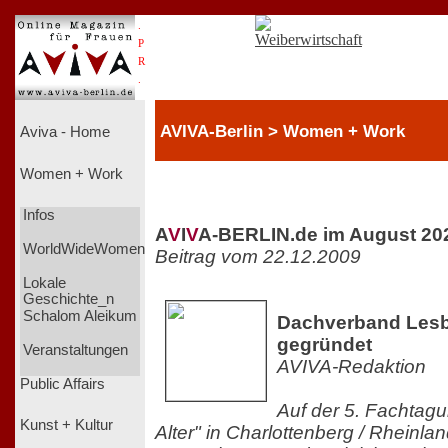
.
P
R
.
AVIVA-Berlin > Women + Work
Aviva - Home
Women + Work
Infos
A
V
I
V
A-BERLIN.de im August 20
WorldWideWomen
Beitrag vom 22.12.2009
Lokale
Geschichte_n
Schalom Aleikum
Dachverband Lesb
gegründet
Veranstaltungen
AVIVA-Redaktion
Public Affairs
Auf der 5. Fachtag
Kunst + Kultur
Alter" in Charlottenberg / Rheinla