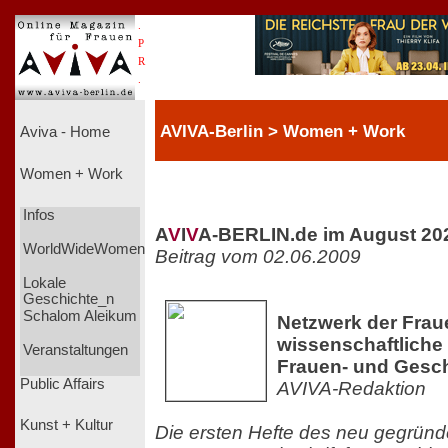
.
P
R
.
AVIVA-Berlin > Women + Work
Aviva - Home
Women + Work
Infos
A
V
I
V
A-BERLIN.de im August 20
WorldWideWomen
Beitrag vom 02.06.2009
Lokale
Geschichte_n
Schalom Aleikum
Netzwerk der Fra
wissenschaftliche 
Veranstaltungen
Frauen- und Gesc
Public Affairs
AVIVA-Redaktion
Kunst + Kultur
Die ersten Hefte des neu gegrün