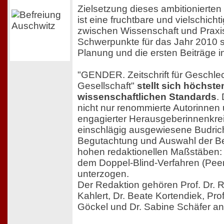
Zielsetzung dieses ambitionierten 
ist eine fruchtbare und vielschic
zwischen Wissenschaft und Praxi
Schwerpunkte für das Jahr 2010 si
Planung und die ersten Beiträge in
"GENDER. Zeitschrift für Geschlech
Gesellschaft"
stellt sich höchste
wissenschaftlichen Standards
.
nicht nur renommierte Autorinnen 
engagierter Herausgeberinnenkre
einschlägig ausgewiesene Budrich
Begutachtung und Auswahl der Bei
hohen redaktionellen Maßstäben: 
dem Doppel-Blind-Verfahren (Pee
unterzogen.
Der Redaktion gehören Prof. Dr. R
Kahlert, Dr. Beate Kortendiek, Prof
Göckel und Dr. Sabine Schäfer an