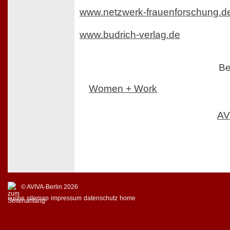
www.netzwerk-frauenforschung.d
www.budrich-verlag.de
Be
Women + Work
AV
© AVIVA-Berlin 2026
suche
sitemap
impressum
datenschutz
home