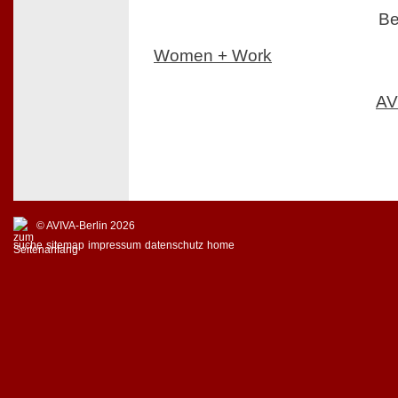
Be
Women + Work
AV
© AVIVA-Berlin 2026
suche
sitemap
impressum
datenschutz
home