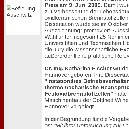
Preis am 9. Juni 2009.
Damit wur
zur Verbesserung der Lebensdau
oxidkeramischen Brennstoffzellen 
Dissertation wurde sie im Oktober
Auszeichnung" promoviert. Aussch
Wahl unter insgesamt 25 Nominie
Universitäten und Technischen H
die Jury die wissenschaftliche Ex
außerordentliche praktische Releva
Dr.-Ing. Katharina Fischer
wurde 
Hannover geboren. Ihre
Disserta
"Instationäres Betriebsverhalte
thermomechanische Beanspruc
Festoxidbrennstoffzellen"
hatte 
Maschinenbau der Gottfried Wilhel
Hannover vorgelegt.
In der Begründung für die Vergabe
es:
"Mit ihrer Untersuchung zur 