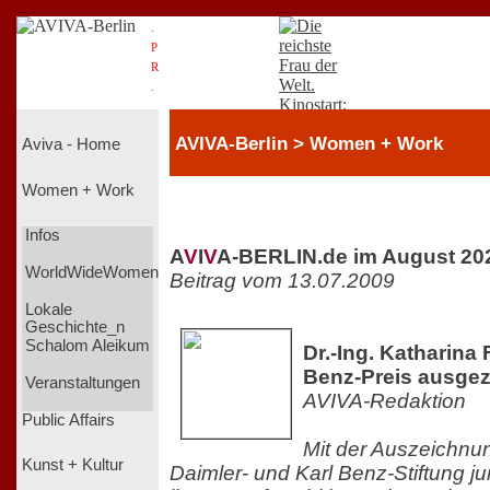
.
P
R
.
AVIVA-Berlin > Women + Work
Aviva - Home
Women + Work
Infos
A
V
I
V
A-BERLIN.de im August 20
WorldWideWomen
Beitrag vom 13.07.2009
Lokale
Geschichte_n
Schalom Aleikum
Dr.-Ing. Katharina 
Benz-Preis ausgez
Veranstaltungen
AVIVA-Redaktion
Public Affairs
Mit der Auszeichnung
Kunst + Kultur
Daimler- und Karl Benz-Stiftung j