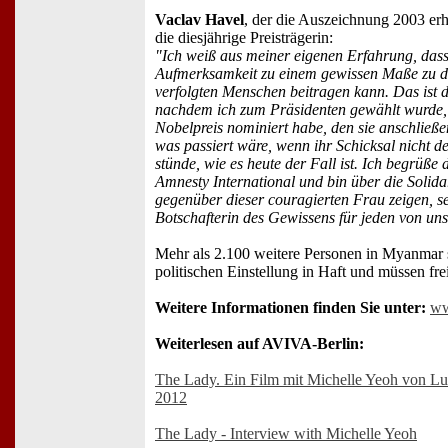
Vaclav Havel
, der die Auszeichnung 2003 er
die diesjährige Preisträgerin:
"Ich weiß aus meiner eigenen Erfahrung, dass
Aufmerksamkeit zu einem gewissen Maße zu 
verfolgten Menschen beitragen kann. Das ist 
nachdem ich zum Präsidenten gewählt wurde,
Nobelpreis nominiert habe, den sie anschließe
was passiert wäre, wenn ihr Schicksal nicht d
stünde, wie es heute der Fall ist. Ich begrüße
Amnesty International und bin über die Solidar
gegenüber dieser couragierten Frau zeigen, sehr
Botschafterin des Gewissens für jeden von uns
Mehr als 2.100 weitere Personen in Myanmar s
politischen Einstellung in Haft und müssen fr
Weitere Informationen finden Sie unter:
ww
Weiterlesen auf AVIVA-Berlin:
The Lady. Ein Film mit Michelle Yeoh von Luc
2012
The Lady - Interview with Michelle Yeoh