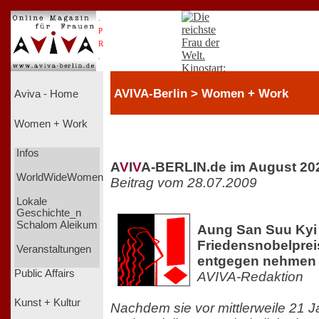
.
P
R
.
AVIVA-Berlin > Women + Work
Aviva - Home
Women + Work
Infos
A
V
I
V
A-BERLIN.de im August 20
WorldWideWomen
Beitrag vom 28.07.2009
Lokale
Geschichte_n
Schalom Aleikum
Aung San Suu Kyi 
Friedensnobelprei
Veranstaltungen
entgegen nehmen
Public Affairs
AVIVA-Redaktion
Kunst + Kultur
Nachdem sie vor mittlerweile 21 J