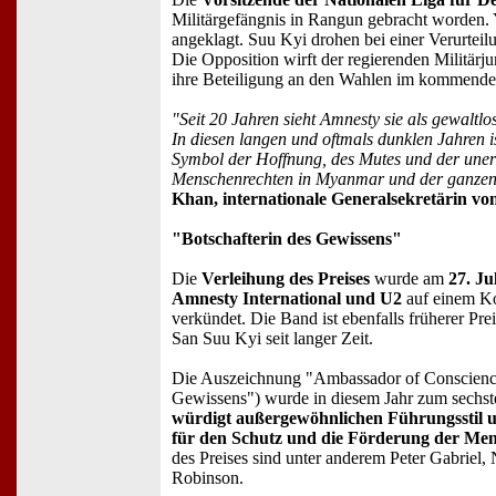
Militärgefängnis in Rangun gebracht worden. Y
angeklagt. Suu Kyi drohen bei einer Verurteilu
Die Opposition wirft der regierenden Militärj
ihre Beteiligung an den Wahlen im kommenden
"Seit 20 Jahren sieht Amnesty sie als gewaltlo
In diesen langen und oftmals dunklen Jahren 
Symbol der Hoffnung, des Mutes und der uner
Menschenrechten in Myanmar und der ganzen 
Khan, internationale Generalsekretärin vo
"Botschafterin des Gewissens"
Die
Verleihung des Preises
wurde am
27. Ju
Amnesty International und U2
auf einem Ko
verkündet. Die Band ist ebenfalls früherer Pre
San Suu Kyi seit langer Zeit.
Die Auszeichnung "Ambassador of Conscience
Gewissens") wurde in diesem Jahr zum sechste
würdigt außergewöhnlichen Führungsstil 
für den Schutz und die Förderung der Me
des Preises sind unter anderem Peter Gabriel
Robinson.