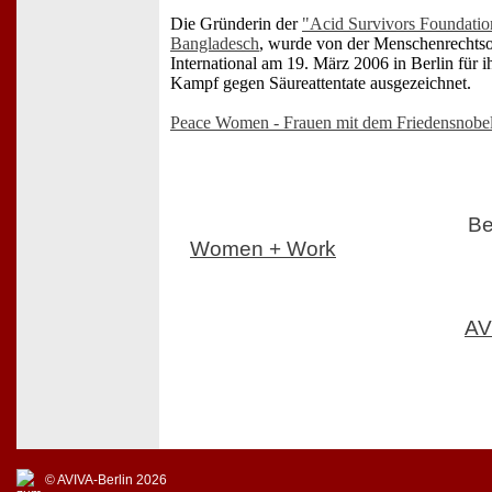
Die Gründerin der
"Acid Survivors Foundati
Bangladesch
, wurde von der Menschenrechts
International am 19. März 2006 in Berlin für i
Kampf gegen Säureattentate ausgezeichnet.
Peace Women - Frauen mit dem Friedensnobel
Be
Women + Work
AV
© AVIVA-Berlin 2026