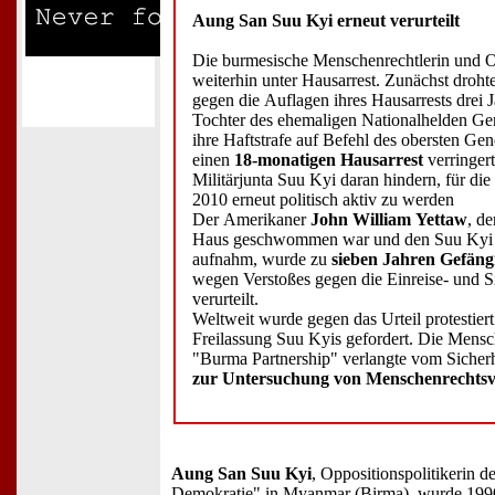
Aung San Suu Kyi erneut verurteilt
Die burmesische Menschenrechtlerin und Op
weiterhin unter Hausarrest. Zunächst droht
gegen die Auflagen ihres Hausarrests drei J
Tochter des ehemaligen Nationalhelden Ge
ihre Haftstrafe auf Befehl des obersten Ge
einen
18-monatigen Hausarrest
verringert
Militärjunta Suu Kyi daran hindern, für d
2010 erneut politisch aktiv zu werden
Der Amerikaner
John William Yettaw
, d
Haus geschwommen war und den Suu Kyi e
aufnahm, wurde zu
sieben Jahren Gefäng
wegen Verstoßes gegen die Einreise- und 
verurteilt.
Weltweit wurde gegen das Urteil protestiert
Freilassung Suu Kyis gefordert. Die Men
"Burma Partnership" verlangte vom Sicherh
zur Untersuchung von Menschenrechtsv
Aung San Suu Kyi
, Oppositionspolitikerin d
Demokratie" in Myanmar (Birma), wurde 1990 u