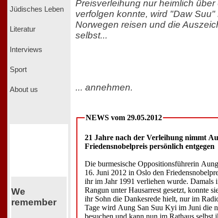
Preisverleihung nur heimlich über 
Jüdisches Leben
verfolgen konnte, wird "Daw Suu"
Norwegen reisen und die Auszeic
Literatur
selbst...
Interviews
Sport
... annehmen.
About us
NEWS vom 29.05.2012
21 Jahre nach der Verleihung nimmt Au
Friedensnobelpreis persönlich entgegen
Die burmesische Oppositionsführerin Aun
16. Juni 2012 in Oslo den Friedensnobelpr
ihr im Jahr 1991 verliehen wurde. Damals i
Rangun unter Hausarrest gesetzt, konnte si
We
ihr Sohn die Dankesrede hielt, nur im Radi
remember
Tage wird Aung San Suu Kyi im Juni die 
besuchen und kann nun im Rathaus selbst i