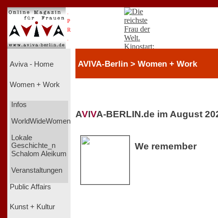
.
P
R
.
AVIVA-Berlin > Women + Work
Aviva - Home
Women + Work
Infos
A
V
I
V
A-BERLIN.de im August 20
WorldWideWomen
Lokale
We remember
Geschichte_n
Schalom Aleikum
Veranstaltungen
Public Affairs
Kunst + Kultur