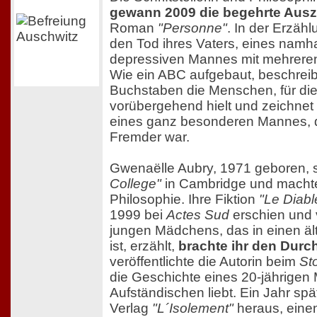
gewann 2009 die begehrte Aus
Roman
"Personne"
. In der Erzähl
den Tod ihres Vaters, eines namh
depressiven Mannes mit mehreren
Wie ein ABC aufgebaut, beschreibt
Buchstaben die Menschen, für die 
vorübergehend hielt und zeichnet
eines ganz besonderen Mannes, de
Fremder war.
Gwenaëlle Aubry, 1971 geboren, 
College"
in Cambridge und machte 
Philosophie. Ihre Fiktion
"Le Diabl
1999 bei
Actes Sud
erschien und 
jungen Mädchens, das in einen äl
ist, erzählt,
brachte ihr den Durc
veröffentlichte die Autorin beim
St
die Geschichte eines 20-jährigen
Aufständischen liebt. Ein Jahr sp
Verlag
"L´Isolement"
heraus, einen