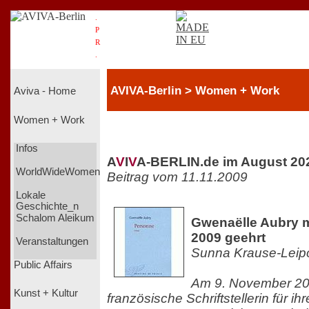
.
P
R
.
AVIVA-Berlin > Women + Work
Aviva - Home
Women + Work
Infos
A
V
I
V
A-BERLIN.de im August 20
WorldWideWomen
Beitrag vom 11.11.2009
Lokale
Geschichte_n
Schalom Aleikum
Gwenaëlle Aubry m
2009 geehrt
Veranstaltungen
Sunna Krause-Leipo
Public Affairs
Am 9. November 20
Kunst + Kultur
französische Schriftstellerin für 