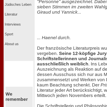
"Personne" ausgezeichnet. Dabei s
Jüdisches Leben
sieben Stimmen im zweiten Wahlg
Giraud und Yannick...
Literatur
Interviews
Sport
... Haenel durch.
About us
Der französische Literaturpreis w
vergeben.
Seine 12-köpfige Jur
Schriftstellerinnen und Journalis
ausschließlich weiblich
. Ins Le
Auszeichnung als Reaktion auf d
dessen Ausschuss sich nur aus 
zusammensetzt und Werken von D
kaum Beachtung schenkt. Der
Pr
Literatur jeder Art berücksichtigt, 
We
Mittwoch jeden Novembers erteilt.
remember
Die Schriftstellerin und Philosoph