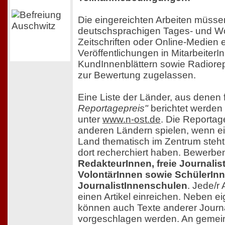
Die eingereichten Arbeiten müsse
deutschsprachigen Tages- und W
Zeitschriften oder Online-Medien 
Veröffentlichungen in Mitarbeiter
KundInnenblättern sowie Radiore
zur Bewertung zugelassen.
Eine Liste der Länder, aus denen 
Reportagepreis"
berichtet werden 
unter
www.n-ost.de
. Die Reportag
anderen Ländern spielen, wenn e
Land thematisch im Zentrum steht
dort recherchiert haben. Bewerbe
RedakteurInnen, freie Journalis
VolontärInnen sowie SchülerIn
JournalistInnenschulen
. Jede/r
einen Artikel einreichen. Neben 
können auch Texte anderer Journa
vorgeschlagen werden. An gemei