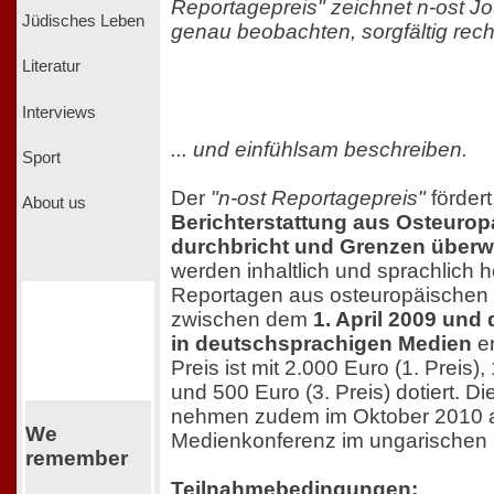
Reportagepreis" zeichnet n-ost Jo
Jüdisches Leben
genau beobachten, sorgfältig rech
Literatur
Interviews
... und einfühlsam beschreiben.
Sport
Der
"n-ost Reportagepreis"
förder
About us
Berichterstattung aus Osteuropa
durchbricht und Grenzen überw
werden inhaltlich und sprachlich
Reportagen aus osteuropäischen 
zwischen dem
1. April 2009 und
in deutschsprachigen Medien
er
Preis ist mit 2.000 Euro (1. Preis),
und 500 Euro (3. Preis) dotiert. D
nehmen zudem im Oktober 2010 a
We
Medienkonferenz im ungarischen P
remember
Teilnahmebedingungen: