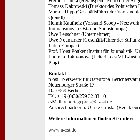
Werner D´Inka (Herausgeber Frankfurter Allg
Tomasz Dabrowski (Direktor des Polnischen Ins
Markus Hipp (Geschäftsführender Vorstand d
Quandt)
Henrik Kaufholz (Vorstand Scoop - Netzwerk f
Journalismus in Ost- und Südosteuropa)
Uwe Leuschner (Unternehmer)
Uwe Neumärker (Geschäftsführer der Stiftung
Juden Europas)
Prof. Horst Pöttker (Institut für Journalistik, 
Ludmila Rakusanova (Leiterin des VLP-Instituts
Prag)
Kontakt
n-ost - Netzwerk für Osteuropa-Berichterstatt
Neuenburger Straße 17
D-10969 Berlin
Tel. + 49 (0)30/259 32 83 - 0
e-Mail:
reportagepreis@n-ost.de
Ansprechpartnerin: Ulrike Gruska (Redakteuri
Weitere Informationen finden Sie unter:
www.n-ost.de