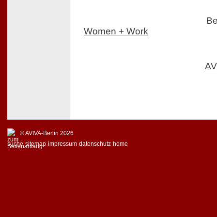
Be
Women + Work
AV
© AVIVA-Berlin 2026
suche
sitemap
impressum
datenschutz
home