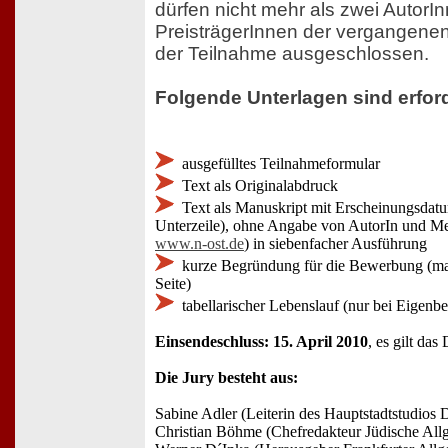
dürfen nicht mehr als zwei AutorInn
PreisträgerInnen der vergangenen
der Teilnahme ausgeschlossen.
Folgende Unterlagen sind erford
ausgefülltes Teilnahmeformular
Text als Originalabdruck
Text als Manuskript mit Erscheinungsdatu
Unterzeile), ohne Angabe von AutorIn und Me
www.n-ost.de
) in siebenfacher Ausführung
kurze Begründung für die Bewerbung (m
Seite)
tabellarischer Lebenslauf (nur bei Eigen
Einsendeschluss: 15. April 2010
, es gilt da
Die Jury besteht aus:
Sabine Adler (Leiterin des Hauptstadtstudios 
Christian Böhme (Chefredakteur Jüdische All