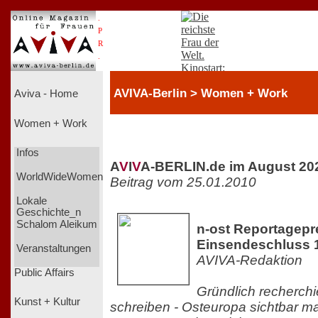
.
P
R
.
AVIVA-Berlin > Women + Work
Aviva - Home
Women + Work
Infos
A
V
I
V
A-BERLIN.de im August 20
WorldWideWomen
Beitrag vom 25.01.2010
Lokale
Geschichte_n
Schalom Aleikum
n-ost Reportagepr
Einsendeschluss 1
Veranstaltungen
AVIVA-Redaktion
Public Affairs
Gründlich recherchi
Kunst + Kultur
schreiben - Osteuropa sichtbar m