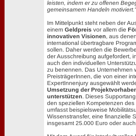
leisten, indem er zu offenen Be
gemeinsamem Handeln motiviert.
Im Mittelpunkt steht neben der A
einem
Geldpreis
vor allem die
Fö
innovativen Visionen
, aus denen
international übertragbare Progr
sollen. Daher werden die Bewer
der Ausschreibung aufgefordert, in
auch den individuellen Unterstützu
zu benennen. Das Unternehmen wi
PreisträgerInnen, die von einer in
ExpertInnenjury ausgewählt werd
Umsetzung der Projektvorhaben 
unterstützen
. Dieses Supportange
den speziellen Kompetenzen des
umfasst beispielsweise Mobilitäts
Wissenstransfer, eine finanzielle S
insgesamt 25.000 Euro oder auch p