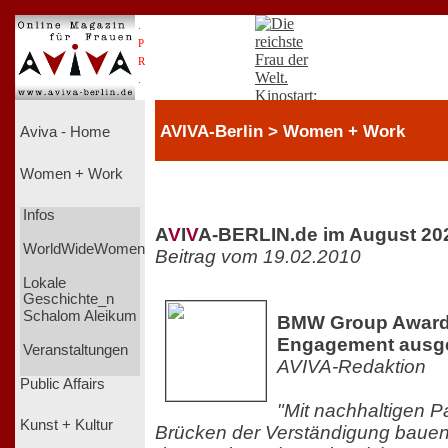
.
P
R
.
AVIVA-Berlin > Women + Work
Aviva - Home
Women + Work
Infos
A
V
I
V
A-BERLIN.de im August 20
WorldWideWomen
Beitrag vom 19.02.2010
Lokale
Geschichte_n
Schalom Aleikum
BMW Group Award f
Engagement ausg
Veranstaltungen
AVIVA-Redaktion
Public Affairs
"Mit nachhaltigen P
Kunst + Kultur
Brücken der Verständigung bauen",