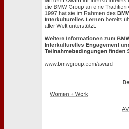
Mit dem Award für Interkulturelle
die BMW Group an eine Tradition 
1997 hat sie im Rahmen des
BMW
Interkulturelles Lernen
bereits ü
aller Welt unterstützt.
Weitere Informationen zum BM
Interkulturelles Engagement un
Teilnahmebedingungen finden S
www.bmwgroup.com/award
Be
Women + Work
AV