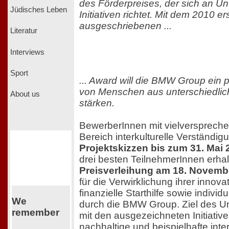
des Förderpreises, der sich an 
Jüdisches Leben
Initiativen richtet. Mit dem 2010 e
ausgeschriebenen ...
Literatur
Interviews
Sport
... Award will die BMW Group ein p
von Menschen aus unterschiedli
About us
stärken.
BewerberInnen mit vielversprech
Bereich interkulturelle Verständig
Projektskizzen bis zum 31. Mai 
drei besten TeilnehmerInnen erhal
Preisverleihung am 18. Novemb
für die Verwirklichung ihrer innova
finanzielle Starthilfe sowie indivi
We
durch die BMW Group. Ziel des Un
remember
mit den ausgezeichneten Initiative
nachhaltige und beispielhafte inter