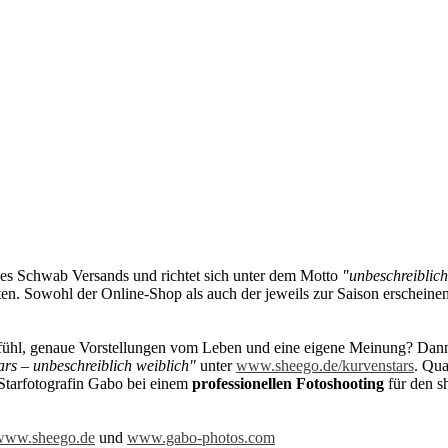
des Schwab Versands und richtet sich unter dem Motto
"unbeschreiblich
hten. Sowohl der Online-Shop als auch der jeweils zur Saison erscheine
efühl, genaue Vorstellungen vom Leben und eine eigene Meinung? Da
rs – unbeschreiblich weiblich"
unter
www.sheego.de/kurvenstars
. Qua
Starfotografin Gabo bei einem
professionellen Fotoshooting
für den s
www.sheego.de
und
www.gabo-photos.com