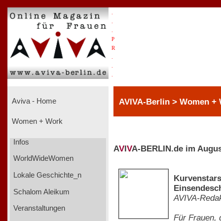
.
.
.
P
R
.
.
.
AVIVA-Berlin > Women +
Aviva - Home
Women + Work
Infos
A
V
I
V
A-BERLIN.de im Augus
WorldWideWomen
Lokale Geschichte_n
Kurvenstars
Einsendesch
Schalom Aleikum
AVIVA-Redak
Veranstaltungen
Für Frauen,