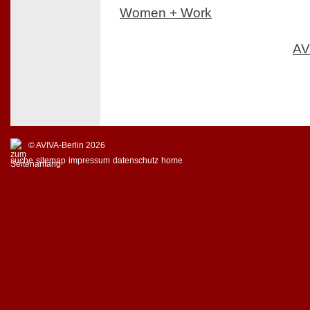
Women + Work
AV
© AVIVA-Berlin 2026
suche
sitemap
impressum
datenschutz
home