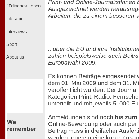
Print- und Online-JournalistInnen
Jüdisches Leben
Ausgezeichnet werden herausrage
Arbeiten, die zu einem besseren V
Literatur
Interviews
Sport
...über die EU und ihre Institution
zählen beispielsweise auch Beitr
About us
Europawahl 2009.
Es können Beiträge eingesendet 
dem 01. Mai 2009 und dem 31. M
veröffentlicht wurden. Der Journali
Kategorien Print, Radio, Fernseh
unterteilt und mit jeweils 5. 000 Eur
Anmeldungen sind noch
bis zum 
We
Online-Bewerbung oder auch per 
remember
Beitrag muss in dreifacher Ausfert
werden, ebenso eine kurze Zus