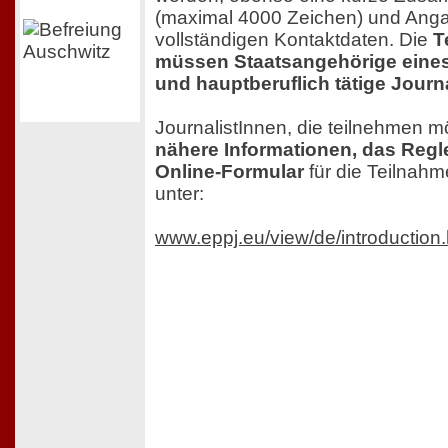
(maximal 4000 Zeichen) und Anga
vollständigen Kontaktdaten. Die
T
müssen Staatsangehörige eines
und hauptberuflich tätige Journ
JournalistInnen, die teilnehmen m
nähere Informationen, das Reg
Online-Formular
für die Teilnah
unter:
www.eppj.eu/view/de/introduction.