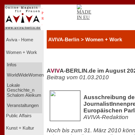
.
P
R
.
AVIVA-Berlin > Women + Work
Aviva - Home
Women + Work
Infos
A
V
I
V
A-BERLIN.de im August 20
WorldWideWomen
Beitrag vom 01.03.2010
Lokale
Geschichte_n
Schalom Aleikum
Ausschreibung de
JournalistInnenpr
Veranstaltungen
Europäischen Par
Public Affairs
AVIVA-Redaktion
Kunst + Kultur
Noch bis zum 31. März 2010 könne