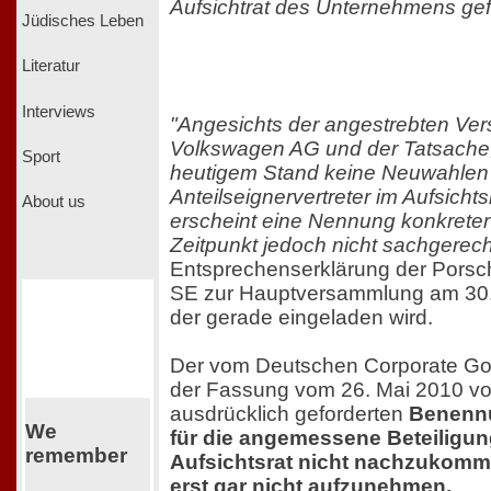
Aufsichtrat des Unternehmens gef
Jüdisches Leben
Literatur
Interviews
"Angesichts der angestrebten Ver
Volkswagen AG und der Tatsache,
Sport
heutigem Stand keine Neuwahlen
Anteilseignervertreter im Aufsicht
About us
erscheint eine Nennung konkreter
Zeitpunkt jedoch nicht sachgerech
Entsprechenserklärung der Porsc
SE zur Hauptversammlung am 30
der gerade eingeladen wird.
Der vom Deutschen Corporate Go
der Fassung vom 26. Mai 2010 v
ausdrücklich geforderten
Benennu
We
für die angemessene Beteiligu
remember
Aufsichtsrat nicht nachzukommen
erst gar nicht aufzunehmen.