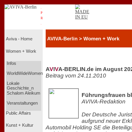
.
P
R
.
AVIVA-Berlin > Women + Work
Aviva - Home
Women + Work
Infos
A
V
I
V
A-BERLIN.de im August 20
WorldWideWomen
Beitrag vom 24.11.2010
Lokale
Geschichte_n
Schalom Aleikum
Führungsfrauen b
AVIVA-Redaktion
Veranstaltungen
Public Affairs
Der Deutsche Jurist
aufgrund neuer Erk
Kunst + Kultur
Automobil Holding SE die Beteili