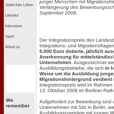
junger Menschen mit Migrationshi
Jüdisches Leben
Verlängerung des Bewerbungssch
September 2008.
Literatur
Interviews
Sport
Der Integrationspreis des Landesb
Integrations- und Migrationsfragen i
About us
5.000 Euro dotierte, jährlich a
Anerkennung für mittelständisc
Unternehmen
. Ausgezeichnet we
Ausbildungsbetriebe, die sich
in 
Weise um die Ausbildung junge
Migrationshintergrund verdien
Integrationspreis wird im Rahmen
13. Oktober 2008 im Berliner Rath
We
Aufgefordert zur Bewerbung sind a
remember
Unternehmen mit Sitz in Berlin, w
Ausbildungsverträge mit jungen 