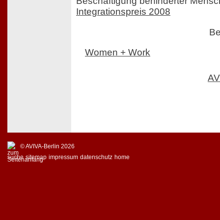
Beschäftigung behinderter Mens
Integrationspreis 2008
Be
Women + Work
AV
© AVIVA-Berlin 2026
suche
sitemap
impressum
datenschutz
home