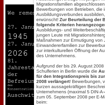
Migrationsfamilien abgeschlossen
Bewerbungen von Betrieben, die i
Ausbildungsverbundes ausbilden, 
erwünscht!
Zur Beurteilung der 
folgende Kriterien herangezoge
Ausbildungs- und Weiterbeschäft
jungen Leute mit Migrationshinte
Maßnahmen zur Ermutigung von 
Einwandererfamilien zur Bewerbun
zur interkulturellen Öffnung der 
des Unternehmens.
Aufgrund der bis 29. August 200
Schulferien in Berlin wurde die
Au
für den Integrationspreis bis z
2008 verlängert
! Bewerbungen, v
kurzen aussagekräftigen Beschre
Unternehmens (maximal 5 DIN-A-4 
zum 05. September 2008 per E-Ma
beim: