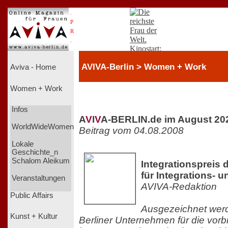
.
P
R
.
AVIVA-Berlin > Women + Work
Aviva - Home
Women + Work
Infos
A
V
I
V
A-BERLIN.de im August 20
WorldWideWomen
Beitrag vom 04.08.2008
Lokale
Geschichte_n
Schalom Aleikum
Integrationspreis 
für Integrations- 
Veranstaltungen
AVIVA-Redaktion
Public Affairs
Ausgezeichnet werd
Kunst + Kultur
Berliner Unternehmen für die vorb