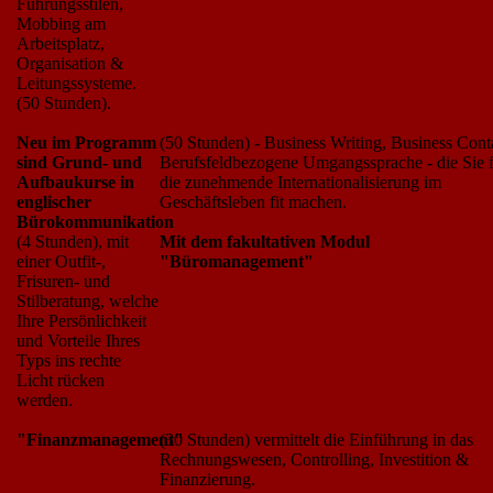
Führungsstilen,
Mobbing am
Arbeitsplatz,
Organisation &
Leitungssysteme.
(50 Stunden).
Neu im Programm
(50 Stunden) - Business Writing, Business Cont
sind Grund- und
Berufsfeldbezogene Umgangssprache - die Sie 
Aufbaukurse in
die zunehmende Internationalisierung im
englischer
Geschäftsleben fit machen.
Bürokommunikation
(4 Stunden), mit
Mit dem fakultativen Modul
einer Outfit-,
"Büromanagement"
Frisuren- und
Stilberatung, welche
Ihre Persönlichkeit
und Vorteile Ihres
Typs ins rechte
Licht rücken
werden.
"Finanzmanagement"
(30 Stunden) vermittelt die Einführung in das
Rechnungswesen, Controlling, Investition &
Finanzierung.