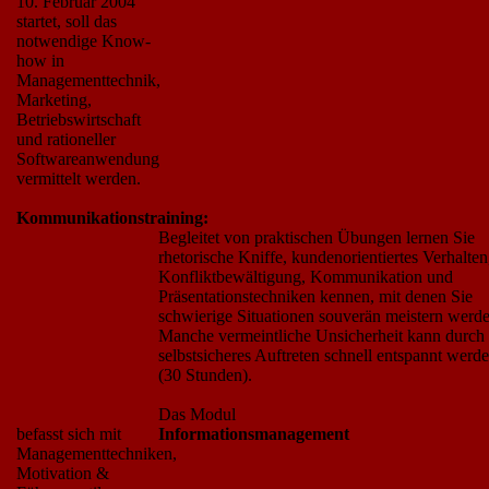
10. Februar 2004
startet, soll das
notwendige Know-
how in
Managementtechnik,
Marketing,
Betriebswirtschaft
und rationeller
Softwareanwendung
vermittelt werden.
Kommunikationstraining:
Begleitet von praktischen Übungen lernen Sie
rhetorische Kniffe, kundenorientiertes Verhalten
Konfliktbewältigung, Kommunikation und
Präsentationstechniken kennen, mit denen Sie
schwierige Situationen souverän meistern werde
Manche vermeintliche Unsicherheit kann durch
selbstsicheres Auftreten schnell entspannt werde
(30 Stunden).
Das Modul
befasst sich mit
Informationsmanagement
Managementtechniken,
Motivation &