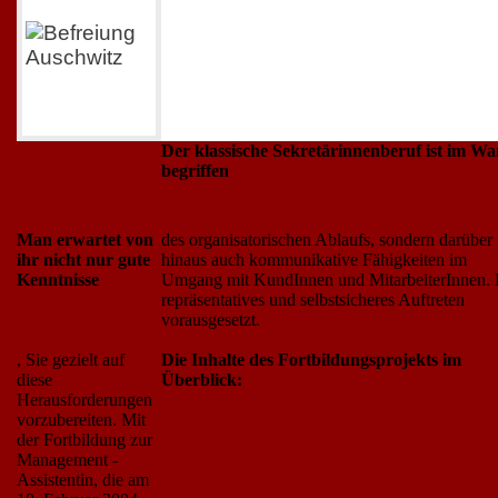
Der klassische Sekretärinnenberuf ist im Wa
begriffen
Man erwartet von
des organisatorischen Ablaufs, sondern darüber
ihr nicht nur gute
hinaus auch kommunikative Fähigkeiten im
Kenntnisse
Umgang mit KundInnen und MitarbeiterInnen. 
repräsentatives und selbstsicheres Auftreten
vorausgesetzt.
, Sie gezielt auf
Die Inhalte des Fortbildungsprojekts im
diese
Überblick:
Herausforderungen
vorzubereiten. Mit
der Fortbildung zur
Management -
Assistentin, die am