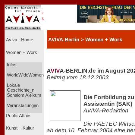
.
P
R
.
AVIVA-Berlin > Women + Work
Aviva - Home
Women + Work
Infos
A
V
I
V
A-BERLIN.de im August 20
WorldWideWomen
Beitrag vom 18.12.2003
Lokale
Geschichte_n
Schalom Aleikum
Die Fortbildung z
Assistentin (SAK)
Veranstaltungen
AVIVA-Redaktion
Public Affairs
Die PAETEC Wirtsch
Kunst + Kultur
ab dem 10. Februar 2004 eine ber