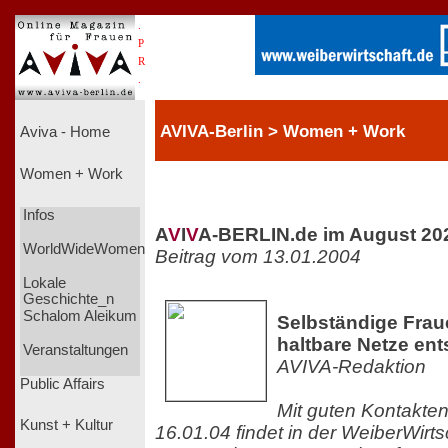
.
P
R
.
AVIVA-Berlin > Women + Work
Aviva - Home
Women + Work
Infos
A
V
I
V
A-BERLIN.de im August 20
WorldWideWomen
Beitrag vom 13.01.2004
Lokale
Geschichte_n
Schalom Aleikum
Selbständige Frau
haltbare Netze en
Veranstaltungen
AVIVA-Redaktion
Public Affairs
Mit guten Kontakte
Kunst + Kultur
16.01.04 findet in der WeiberWirts