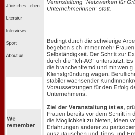
Veranstaltung "Netzwerken für G
Jüdisches Leben
Unternehmerinnen" statt.
Literatur
Interviews
Bedingt durch die schwierige Arbe
Sport
begeben sich immer mehr Frauen 
Selbständigkeit. Der Schritt zur 
About us
durch die "Ich-AG" unterstützt. E
die branchenfremd und mit wenig 
Kleinstgründung wagen. Beruflich
stabiler wachsender KundInnenkre
Voraussetzungen für den Erfolg d
Unternehmens.
Ziel der Veranstaltung ist es
, gr
Frauen bereits vor dem Schritt in 
We
die Möglichkeit zu bieten, Ideen v
remember
Erfahrungen anderer zu partizipier
auszutauschen und Tipps und Em