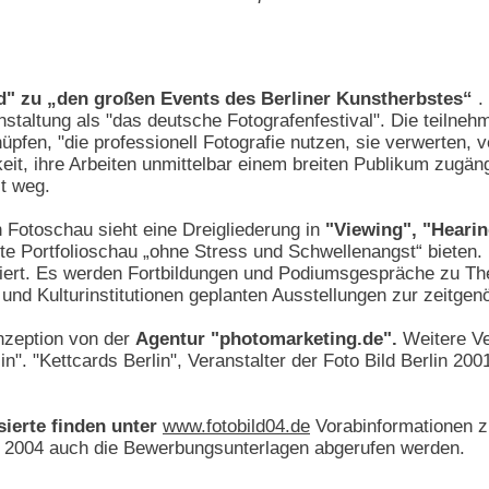
d" zu „den großen Events des Berliner Kunstherbstes“
.
anstaltung als "das deutsche Fotografenfestival". Die teiln
pfen, "die professionell Fotografie nutzen, sie verwerten, v
eit, ihre Arbeiten unmittelbar einem breiten Publikum zugä
lt weg.
 Fotoschau sieht eine Dreigliederung in
"Viewing", "Hearin
rte Portfolioschau „ohne Stress und Schwellenangst“ bieten.
tiert. Es werden Fortbildungen und Podiumsgespräche zu The
und Kulturinstitutionen geplanten Ausstellungen zur zeitge
nzeption von der
Agentur "photomarketing.de".
Weitere Ve
in". "Kettcards Berlin", Veranstalter der Foto Bild Berlin 20
ierte finden unter
www.fotobild04.de
Vorabinformationen zu
l 2004 auch die Bewerbungsunterlagen abgerufen werden.