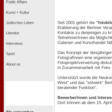
Public Affairs
Kunst + Kultur
Seit 2001 gehört die
"fotobil
Jüdisches Leben
Etablierung der Berliner Ver
Kontakte zu denjenigen zu knü
Literatur
TeilnehmerInnen die Möglichk
Galerien und Kunsthandel fäl
Interviews
Das Konzept der diesjährigen
Sport
FotografInnen eine organisie
Fotoprojektverwertung disku
About us
in Zusammenarbeit mit Foto- 
Unterstützt wurde die Neuko
West" und das "stilwerk“ Berl
beratender Funktion“.
BewerberInnen und Interess
Dort können ab dem 15. Apri