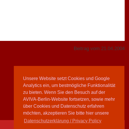
Beitrag vom 21.04.2004
Unsere Website setzt Cookies und Google
Analytics ein, um bestmögliche Funktionalität
Teilen
zu bieten. Wenn Sie den Besuch auf der
AVIVA-Berlin-Website fortsetzen, sowie mehr
über Cookies und Datenschutz erfahren
möchten, akzeptieren Sie bitte hier unsere
Datenschutzerklärung / Privacy Policy