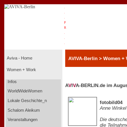
.
.
.
P
R
.
.
.
AVIVA-Berlin > Women +
Aviva - Home
Women + Work
Infos
A
V
I
V
A-BERLIN.de im Augus
WorldWideWomen
Lokale Geschichte_n
fotobild04
Anne Winkel
Schalom Aleikum
Die deutsche
Veranstaltungen
die Teilnahm