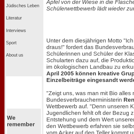
Apfel von der Wiese in die Flasc
Jüdisches Leben
Schülerwettbewerb lädt wieder z
Literatur
Interviews
Unter dem diesjährigen Motto "Ic
Sport
draus!" fordert das Bundesverbra
Schülerinnen und Schüler der Klas
About us
Schularten dazu auf, die Produkti
im ökologischen Landbau zu erk
April 2005 können kreative Gru
Einzelbeiträge eingesandt werd
"Zeigt uns, was man mit Bio alles
Bundesverbraucherministerin
Ren
Wettbewerb auf. "Denn unseren K
Jugendlichen fehlt oft der Bezug z
We
Entstehung und dem Wert unserer
remember
den Wettbewerb erfahren sie selb
vom Acker auf den Teller kommt 