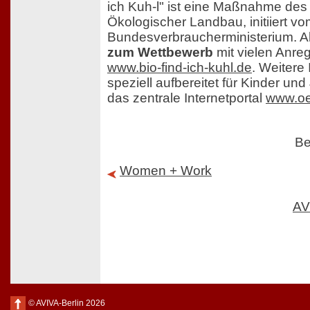
ich Kuh-l" ist eine Maßnahme d
Ökologischer Landbau, initiiert v
Bundesverbraucherministerium. A
zum Wettbewerb
mit vielen Anre
www.bio-find-ich-kuhl.de
. Weitere
speziell aufbereitet für Kinder und
das zentrale Internetportal
www.oe
Be
Women + Work
AV
© AVIVA-Berlin 2026