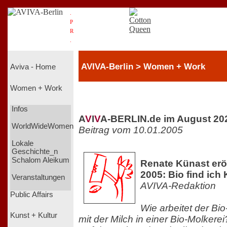
.
P
R
.
AVIVA-Berlin > Women + Work
Aviva - Home
Women + Work
Infos
A
V
I
V
A-BERLIN.de im August 20
WorldWideWomen
Beitrag vom 10.01.2005
Lokale
Geschichte_n
Schalom Aleikum
Renate Künast erö
2005: Bio find ich 
Veranstaltungen
AVIVA-Redaktion
Public Affairs
Wie arbeitet der Bi
Kunst + Kultur
mit der Milch in einer Bio-Molkere