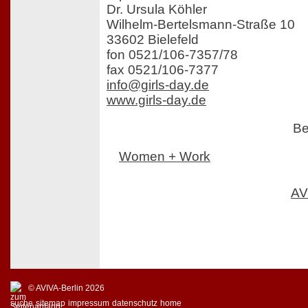
Dr. Ursula Köhler
Wilhelm-Bertelsmann-Straße 10
33602 Bielefeld
fon 0521/106-7357/78
fax 0521/106-7377
info@girls-day.de
www.girls-day.de
Be
Women + Work
AV
© AVIVA-Berlin 2026
suche
sitemap
impressum
datenschutz
home