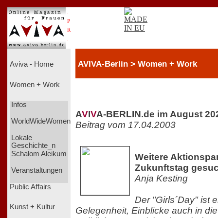
.
P
R
.
AVIVA-Berlin > Women + Work
Aviva - Home
Women + Work
Infos
A
V
I
V
A-BERLIN.de im August 20
WorldWideWomen
Beitrag vom 17.04.2003
Lokale
Geschichte_n
Schalom Aleikum
Weitere Aktionspar
Zukunftstag gesuc
Veranstaltungen
Anja Kesting
Public Affairs
Der "Girls´Day" ist
Kunst + Kultur
Gelegenheit, Einblicke auch in die