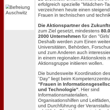
erfolgreich spezielle "Mädchen-Tag
verzeichnen heute einen steigende
Frauen in technischen und techni
Die Aktionspartner des Zukunft
zum Ziel gesetzt, mindestens
80.
2000 Unternehmen
für den "Girl
Deshalb werden zum Einen weite
Universitäten, Behörden, Forsch
und zum Anderen auch interessier
in einem regionalen Aktionskreis m
Aktionsgruppe initiieren wollen.
Die bundesweite Koordination des 
´Day" liegt beim Kompetenzzentr
"Frauen in Informationsgesellsc
und Technologie"
. Hier sind
Informationsmaterialien,
Organisationshilfen und Leitfäden
und Durchführung der Veranstaltu