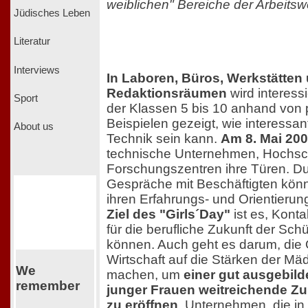
weiblichen" Bereiche der Arbeits
Jüdisches Leben
Literatur
Interviews
In Laboren, Büros, Werkstätten
Redaktionsräumen
wird interess
Sport
der Klassen 5 bis 10 anhand von 
Beispielen gezeigt, wie interess
About us
Technik sein kann.
Am 8. Mai 20
technische Unternehmen, Hochsc
Forschungszentren ihre Türen. Du
Gespräche mit Beschäftigten kö
ihren Erfahrungs- und Orientierun
Ziel des "Girls´Day"
ist es, Konta
für die berufliche Zukunft der Schü
können. Auch geht es darum, die Ö
Wirtschaft auf die Stärken der 
We
machen, um
einer gut ausgebil
remember
junger Frauen weitreichende Z
zu eröffnen
. Unternehmen, die in