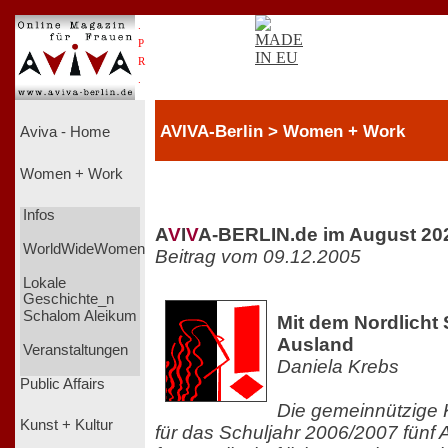
.
P
R
.
AVIVA-Berlin > Women + Work
Aviva - Home
Women + Work
Infos
A
V
I
V
A-BERLIN.de im August 20
WorldWideWomen
Beitrag vom 09.12.2005
Lokale
Geschichte_n
Schalom Aleikum
Mit dem Nordlicht 
Ausland
Veranstaltungen
Daniela Krebs
Public Affairs
Die gemeinnützige Ki
Kunst + Kultur
für das Schuljahr 2006/2007 fünf 