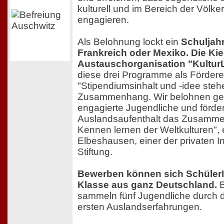
kulturell und im Bereich der Völk
engagieren.
Als Belohnung lockt ein
Schuljah
Frankreich oder Mexiko. Die Kie
Austauschorganisation "Kultur
diese drei Programme als Fördere
"Stipendiumsinhalt und -idee ste
Zusammenhang. Wir belohnen gese
engagierte Jugendliche und förde
Auslandsaufenthalt das Zusamm
Kennen lernen der Weltkulturen", e
Elbeshausen, einer der privaten In
Stiftung.
Bewerben können sich SchülerI
Klasse aus ganz Deutschland.
B
sammeln fünf Jugendliche durch d
ersten Auslandserfahrungen.