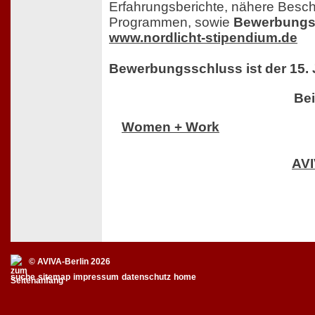
Erfahrungsberichte, nähere Besc
Programmen, sowie
Bewerbungsu
www.nordlicht-stipendium.de
Bewerbungsschluss ist der 15. 
Bei
Women + Work
AV
© AVIVA-Berlin 2026
suche
sitemap
impressum
datenschutz
home