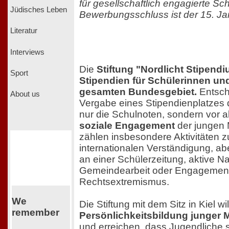
für gesellschaftlich engagierte Sc
Jüdisches Leben
Bewerbungsschluss ist der 15. Ja
Literatur
Interviews
Die
Stiftung "Nordlicht Stipendi
Sport
Stipendien für Schülerinnen un
gesamten Bundesgebiet.
Entsch
About us
Vergabe eines Stipendienplatzes d
nur die Schulnoten, sondern vor 
soziale Engagement
der jungen
zählen insbesondere Aktivitäten z
internationalen Verständigung, abe
an einer Schülerzeitung, aktive Na
Gemeindearbeit oder Engagemen
Rechtsextremismus.
We
Die Stiftung mit dem Sitz in Kiel wil
remember
Persönlichkeitsbildung junger
und erreichen, dass Jugendliche si