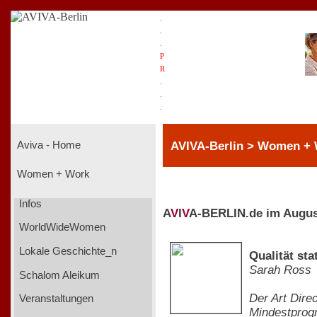
.
.
.
P
R
.
.
.
AVIVA-Berlin > Women +
Aviva - Home
Women + Work
Infos
A
V
I
V
A-BERLIN.de im Augus
WorldWideWomen
Lokale Geschichte_n
Qualität st
Sarah Ross
Schalom Aleikum
Der Art Dire
Veranstaltungen
Mindestprog