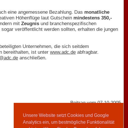
 auch eine angemessene Bezahlung. Das
monatliche
reativen Höhenflüge laut Gutschein
mindestens 350,-
ondern mit
Zeugnis
und branchenspezifischen
 sogar veröffentlicht werden sollten, erhalten die jungen
eteiligten Unternehmen, die sich seitdem
 bereithalten, ist unter
www.adc.de
abfragbar.
t@adc.de
anschließen.
Beitrag vom 07.10.2005
Unsere Website setzt Cookies und Google
Analytics ein, um bestmögliche Funktionalität
Sarah Ross