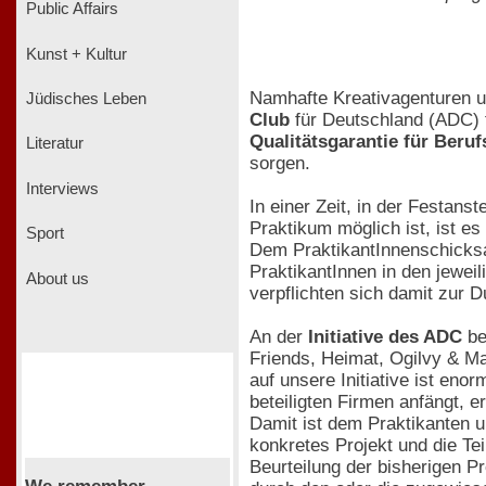
Public Affairs
Kunst + Kultur
Namhafte Kreativagenturen 
Jüdisches Leben
Club
für Deutschland (ADC) f
Qualitätsgarantie für Beru
Literatur
sorgen.
Interviews
In einer Zeit, in der Festans
Praktikum möglich ist, ist e
Sport
Dem PraktikantInnenschicksa
PraktikantInnen in den jewe
About us
verpflichten sich damit zur 
An der
Initiative des ADC
be
Friends, Heimat, Ogilvy & 
auf unsere Initiative ist eno
beteiligten Firmen anfängt, e
Damit ist dem Praktikanten u
konkretes Projekt und die Tei
Beurteilung der bisherigen P