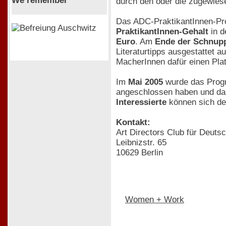
We remember
durch den oder die zugewies
Das ADC-PraktikantInnen-Pr
PraktikantInnen-Gehalt
in 
Euro
. Am
Ende der Schnupp
Literaturtipps ausgestattet a
MacherInnen dafür einen Platz
Im
Mai 2005
wurde das Progr
angeschlossen haben und das d
Interessierte
können sich de
Kontakt:
Art Directors Club für Deuts
Leibnizstr. 65
10629 Berlin
Women + Work