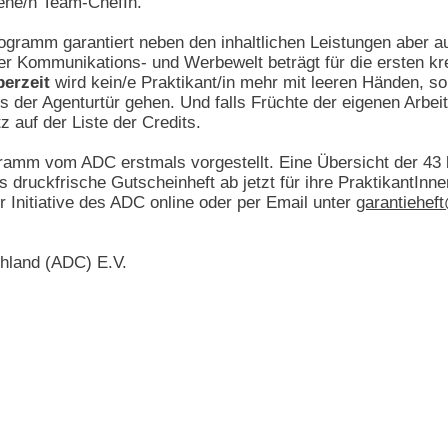
ene/n Team-ChefIn.
ogramm garantiert neben den inhaltlichen Leistungen aber
der Kommunikations- und Werbewelt beträgt für die ersten k
erzeit
wird kein/e Praktikant/in mehr mit leeren Händen, s
us der Agenturtür gehen. Und falls Früchte der eigenen Arbeit
 auf der Liste der Credits.
amm vom ADC erstmals vorgestellt. Eine Übersicht der 43 b
ruckfrische Gutscheinheft ab jetzt für ihre PraktikantInnen
r Initiative des ADC online oder per Email unter
garantiehef
chland (ADC) E.V.