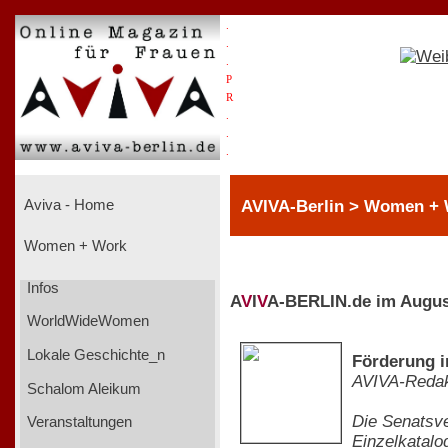
.
.
.
P
R
.
.
.
AVIVA-Berlin > Women +
Aviva - Home
Women + Work
Infos
A
V
I
V
A-BERLIN.de im Augus
WorldWideWomen
Lokale Geschichte_n
Förderung i
AVIVA-Redak
Schalom Aleikum
Die Senatsve
Veranstaltungen
Einzelkatalo