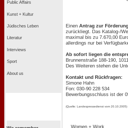
Public Affairs
Kunst + Kultur
Einen
Antrag zur Förderun
Jüdisches Leben
zurückliegt. Das Katalog-/W
maximal bis zu 7.670,00 Eur
Literatur
allerdings nur bei Verfügbark
Interviews
Ab sofort liegen die ents
Brunnenstraße 188-190, 10119
Sport
Des Weiteren stehen die Unte
About us
Kontakt und Rückfragen:
Simone Hahn
Fon: 030-90 228 534
Bewerbungsschluss ist der 0
(Quelle: Landespressedienst vom 20.10.2005)
Women + Work