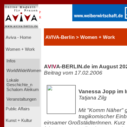
.
P
R
.
AVIVA-Berlin > Women + Work
Aviva - Home
Women + Work
Infos
A
V
I
V
A-BERLIN.de im August 20
WorldWideWomen
Beitrag vom 17.02.2006
Lokale
Geschichte_n
Schalom Aleikum
Vanessa Jopp im I
Tatjana Zilg
Veranstaltungen
Public Affairs
Mit "Komm Näher" ge
tragikomischer Einbl
Kunst + Kultur
einsamer GroßstädterInnen. Kurz v