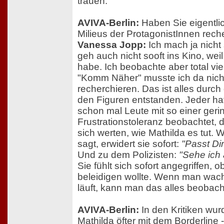
trauen.
AVIVA-Berlin:
Haben Sie eigentlic
Milieus der ProtagonistInnen rech
Vanessa Jopp:
Ich mach ja nicht 
geh auch nicht sooft ins Kino, weil
habe. Ich beobachte aber total viel
"Komm Näher" musste ich da nicht
recherchieren. Das ist alles durch
den Figuren entstanden. Jeder ha
schon mal Leute mit so einer geri
Frustrationstoleranz beobachtet, 
sich werten, wie Mathilda es tut.
sagt, erwidert sie sofort:
"Passt Di
Und zu dem Polizisten:
"Sehe ich 
Sie fühlt sich sofort angegriffen, o
beleidigen wollte. Wenn man wac
läuft, kann man das alles beobach
AVIVA-Berlin:
In den Kritiken wur
Mathilda öfter mit dem Borderline 