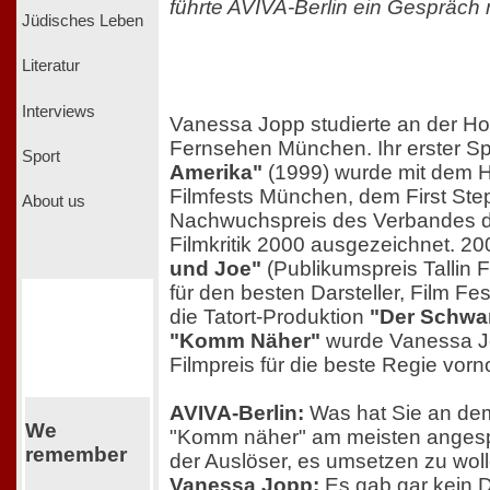
führte AVIVA-Berlin ein Gespräch 
Jüdisches Leben
Literatur
Interviews
Vanessa Jopp studierte an der Ho
Fernsehen München. Ihr erster Sp
Sport
Amerika"
(1999) wurde mit dem 
Filmfests München, dem First St
About us
Nachwuchspreis des Verbandes d
Filmkritik 2000 ausgezeichnet. 20
und Joe"
(Publikumspreis Tallin F
für den besten Darsteller, Film Fes
die Tatort-Produktion
"Der Schwar
"Komm Näher"
wurde Vanessa J
Filmpreis für die beste Regie vorn
AVIVA-Berlin:
Was hat Sie an de
We
"Komm näher" am meisten anges
remember
der Auslöser, es umsetzen zu wol
Vanessa Jopp:
Es gab gar kein D