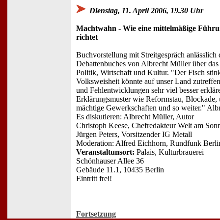
Dienstag, 11. April 2006, 19.30 Uhr
Machtwahn - Wie eine mittelmäßige Führun
richtet
Buchvorstellung mit Streitgespräch anlässlich 
Debattenbuches von Albrecht Müller über das 
Politik, Wirtschaft und Kultur. "Der Fisch sti
Volksweisheit könnte auf unser Land zutreffe
und Fehlentwicklungen sehr viel besser erkläre
Erklärungsmuster wie Reformstau, Blockade, üb
mächtige Gewerkschaften und so weiter." Al
Es diskutieren: Albrecht Müller, Autor
Christoph Keese, Chefredakteur Welt am Son
Jürgen Peters, Vorsitzender IG Metall
Moderation: Alfred Eichhorn, Rundfunk Berl
Veranstaltunsort:
Palais, Kulturbrauerei
Schönhauser Allee 36
Gebäude 11.1, 10435 Berlin
Eintritt frei!
Fortsetzung