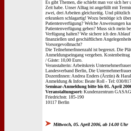
Es gibt Themen, die schiebt man vor sich her 
Zeit habe. Unser Alltag ist angefüllt mit Term
zwei, drei Arbeiten gleichzeitig. Und plötzlich
erkranken schlagartig! Wozu benötige ich übe
Patientenverfügung? Welche Anweisungen kan
Patientenverfügung geben? Muss sich mein be
Verfügung halten? Wie sichere ich den Ablauf 
finanziellen und geschäftlichen Angelegenheit
Vorsorgevollmacht?
Die TeilnehmerInnenzahl ist begrenzt. Die Pl
Anmeldungseingang vergeben. Kostenbeitrag 
/ Gäste: 10,00 Euro.
Veranstalterin: Arbeitskreis Unternehmerfrau
Landesverband Berlin, Die Unternehmerfraue
DozentInnen: Andrea Enders (Ärztin) & Haral
Anmeldung & Infos: Beate Roll - Tel: 030/81
Seminar-Anmeldung bitte bis 01. April 200
Veranstaltungsort:
Kundenzentrum GASA
Friedrichstr. 185-190
10117 Berlin
Mittwoch, 05. April 2006, ab 14.00 Uhr