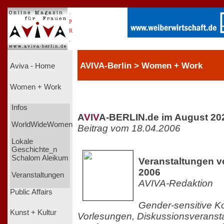
.
P
R
.
AVIVA-Berlin > Women + Work
Aviva - Home
Women + Work
Infos
A
V
I
V
A-BERLIN.de im August 20
WorldWideWomen
Beitrag vom 18.04.2006
Lokale
Geschichte_n
Schalom Aleikum
Veranstaltungen vo
2006
Veranstaltungen
AVIVA-Redaktion
Public Affairs
Gender-sensitive K
Kunst + Kultur
Vorlesungen, Diskussionsveranst