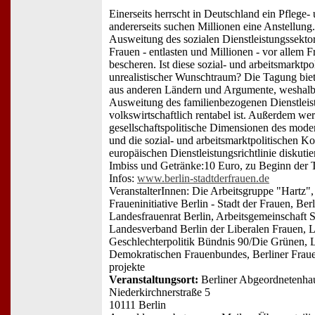
Einerseits herrscht in Deutschland ein Pflege
andererseits suchen Millionen eine Anstellung.
Ausweitung des sozialen Dienstleistungssekto
Frauen - entlasten und Millionen - vor allem F
bescheren. Ist diese sozial- und arbeitsmarktpol
unrealistischer Wunschtraum? Die Tagung biete
aus anderen Ländern und Argumente, weshalb e
Ausweitung des familienbezogenen Dienstleis
volkswirtschaftlich rentabel ist. Außerdem we
gesellschaftspolitische Dimensionen des moder
und die sozial- und arbeitsmarktpolitischen K
europäischen Dienstleistungsrichtlinie diskuti
Imbiss und Getränke:10 Euro, zu Beginn der T
Infos:
www.berlin-stadtderfrauen.de
VeranstalterInnen: Die Arbeitsgruppe "Hartz",
Fraueninitiative Berlin - Stadt der Frauen, Be
Landesfrauenrat Berlin, Arbeitsgemeinschaft 
Landesverband Berlin der Liberalen Frauen, 
Geschlechterpolitik Bündnis 90/Die Grünen, 
Demokratischen Frauenbundes, Berliner Frauen
projekte
Veranstaltungsort:
Berliner Abgeordnetenha
Niederkirchnerstraße 5
10111 Berlin