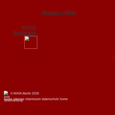
Women + Work
AVIVA-
Redaktion
T
© AVIVA-Berlin 2026
suche
sitemap
impressum
datenschutz
home