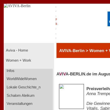
.
.
.
P
R
.
.
.
AVIVA-Berlin > Women + 
Aviva - Home
Women + Work
Infos
A
V
I
V
A-BERLIN.de im Augus
WorldWideWomen
Lokale Geschichte_n
Preisverlei
Anna Tremp
Schalom Aleikum
Die Gewinner
Veranstaltungen
Vitalis, Sab