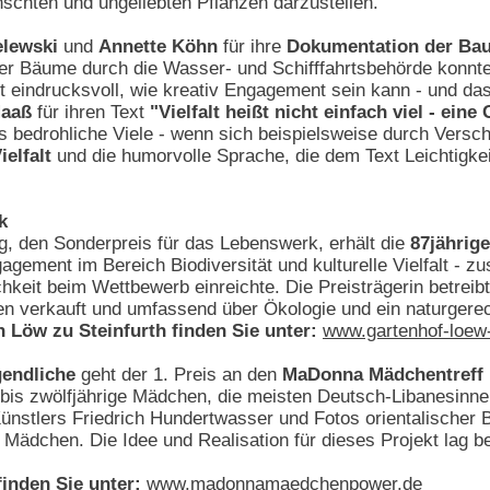
schten und ungeliebten Pflanzen darzustellen.
elewski
und
Annette Köhn
für ihre
Dokumentation der Ba
er Bäume durch die Wasser- und Schifffahrtsbehörde konnte
t eindrucksvoll, wie kreativ Engagement sein kann - und das
Maaß
für ihren Text
"Vielfalt heißt nicht einfach viel - ein
as bedrohliche Viele - wenn sich beispielsweise durch Versch
ielfalt
und die humorvolle Sprache, die dem Text Leichtigkeit
k
, den Sonderpreis für das Lebenswerk, erhält die
87jährig
gagement im Bereich Biodiversität und kulturelle Vielfalt -
hkeit beim Wettbewerb einreichte. Die Preisträgerin betreibt
en verkauft und umfassend über Ökologie und ein naturgerec
 Löw zu Steinfurth finden Sie unter:
www.gartenhof-loew-
gendliche
geht der 1. Preis an den
MaDonna Mädchentreff
- bis zwölfjährige Mädchen, die meisten Deutsch-Libanesinnen
nstlers Friedrich Hundertwasser und Fotos orientalischer Bau
r Mädchen. Die Idee und Realisation für dieses Projekt lag 
inden Sie unter:
www.madonnamaedchenpower.de