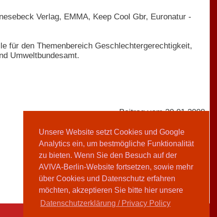
nesebeck Verlag, EMMA, Keep Cool Gbr, Euronatur -
elle für den Themenbereich Geschlechtergerechtigkeit,
 und Umweltbundesamt.
Beitrag vom 30.01.2008
Unsere Website setzt Cookies und Google
Analytics ein, um bestmögliche Funktionalität
AVIVA-Redaktion
zu bieten. Wenn Sie den Besuch auf der
AVIVA-Berlin-Website fortsetzen, sowie mehr
Teilen
über Cookies und Datenschutz erfahren
möchten, akzeptieren Sie bitte hier unsere
Datenschutzerklärung / Privacy Policy