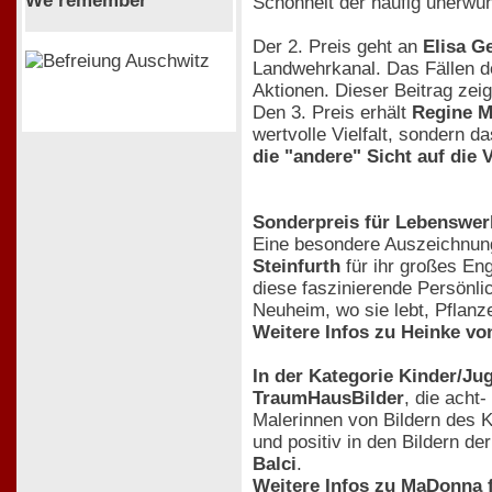
We remember
Schönheit der häufig unerwün
Der 2. Preis geht an
Elisa G
Landwehrkanal. Das Fällen d
Aktionen. Dieser Beitrag zeig
Den 3. Preis erhält
Regine 
wertvolle Vielfalt, sondern d
die "andere" Sicht auf die V
Sonderpreis für Lebenswer
Eine besondere Auszeichnung
Steinfurth
für ihr großes En
diese faszinierende Persönlic
Neuheim, wo sie lebt, Pflanz
Weitere Infos zu Heinke von
In der Kategorie Kinder/Ju
TraumHausBilder
, die acht
Malerinnen von Bildern des Kü
und positiv in den Bildern de
Balci
.
Weitere Infos zu MaDonna f