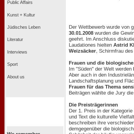
Public Affairs
Kunst + Kultur
Der Wettbewerb wurde von gen
Jüdisches Leben
30.01.2008
wurden die Gewin
geehrt. Im Anschluss diskut
Literatur
Laudationes hielten
Astrid K
Weizsäcker
, Schirmfrau de
Interviews
Frauen und die biologische 
Sport
Im "Süden" der Welt werden
Aber auch in den Industrielä
About us
Landschaftsplanung und Fläc
Frauen für das Thema sensi
Beiträgen wählte die Jury die
Die Preisträgerinnen
Der 1. Preis in der Kategor
und Text die kulturelle Viel
beschreiben ihre verschiede
demgegenüber die biologische