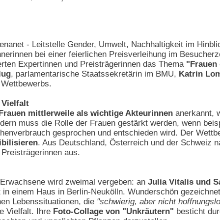
anet - Leitstelle Gender, Umwelt, Nachhaltigkeit im Hinbli
nerinnen bei einer feierlichen Preisverleihung im Besuche
ierten Expertinnen und Preisträgerinnen das Thema
"Frauen 
lug
, parlamentarische Staatssekretärin im BMU,
Katrin Lo
s Wettbewerbs.
Vielfalt
Frauen mittlerweile als wichtige Akteurinnen
anerkannt, w
ndern muss die Rolle der Frauen gestärkt werden, wenn beis
henverbrauch gesprochen und entschieden wird. Der Wettbe
bilisieren
. Aus Deutschland, Österreich und der Schweiz 
 Preisträgerinnen aus.
ie Erwachsene wird zweimal vergeben: an
Julia Vitalis und 
falt in einem Haus in Berlin-Neukölln. Wunderschön gezeichn
nen Lebenssituationen, die
"schwierig, aber nicht hoffnungsl
 Vielfalt. Ihre
Foto-Collage von "Unkräutern"
besticht dur