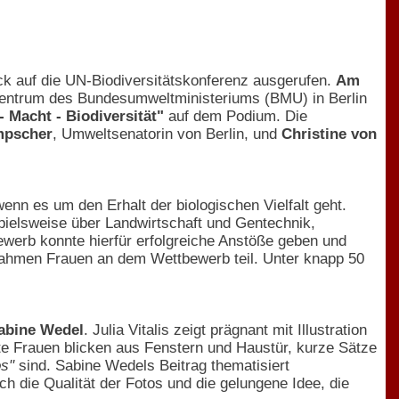
ck auf die UN-Biodiversitätskonferenz ausgerufen.
Am
rzentrum des Bundesumweltministeriums (BMU) in Berlin
- Macht - Biodiversität"
auf dem Podium. Die
mpscher
, Umweltsenatorin von Berlin, und
Christine von
enn es um den Erhalt der biologischen Vielfalt geht.
pielsweise über Landwirtschaft und Gentechnik,
werb konnte hierfür erfolgreiche Anstöße geben und
nahmen Frauen an dem Wettbewerb teil. Unter knapp 50
Sabine Wedel
. Julia Vitalis zeigt prägnant mit Illustration
ete Frauen blicken aus Fenstern und Haustür, kurze Sätze
os"
sind. Sabine Wedels Beitrag thematisiert
ch die Qualität der Fotos und die gelungene Idee, die