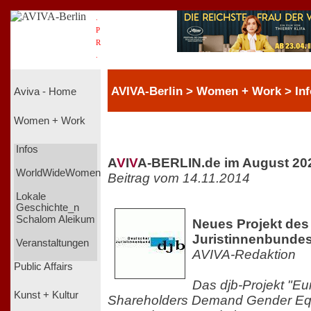
.
P
R
.
AVIVA-Berlin > Women + Work > Inf
Aviva - Home
Women + Work
Infos
A
V
I
V
A-BERLIN.de im August 20
WorldWideWomen
Beitrag vom 14.11.2014
Lokale
Geschichte_n
Schalom Aleikum
Neues Projekt de
Juristinnenbundes
Veranstaltungen
AVIVA-Redaktion
Public Affairs
Das djb-Projekt "
Kunst + Kultur
Shareholders Demand Gender Equa