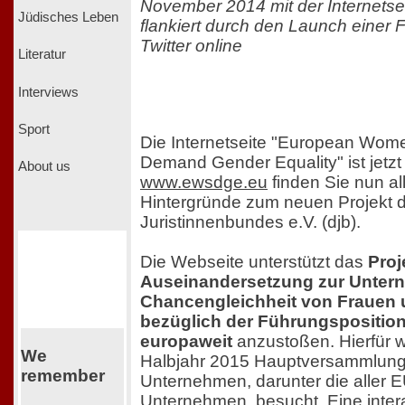
November 2014 mit der Internets
Jüdisches Leben
flankiert durch den Launch einer
Twitter online
Literatur
Interviews
Sport
Die Internetseite "European Wom
Demand Gender Equality" ist jetzt 
About us
www.ewsdge.eu
finden Sie nun al
Hintergründe zum neuen Projekt 
Juristinnenbundes e.V. (djb).
Die Webseite unterstützt das
Proj
Auseinandersetzung zur Unter
Chancengleichheit von Frauen
bezüglich der Führungsposition
europaweit
anzustoßen. Hierfür 
We
Halbjahr 2015 Hauptversammlung
remember
Unternehmen, darunter die alle
Unternehmen, besucht. Eine inter