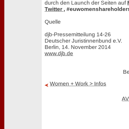
durch den Launch der Seiten auf
Twitter
, #euwomenshareholder
Quelle
djb-Pressemitteilung 14-26
Deutscher Juristinnenbund e.V.
Berlin, 14. November 2014
www.djb.de
Be
Women + Work > Infos
AV