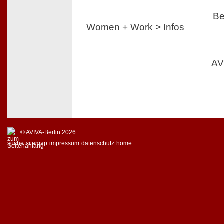
Be
Women + Work > Infos
AV
© AVIVA-Berlin 2026
suche
sitemap
impressum
datenschutz
home