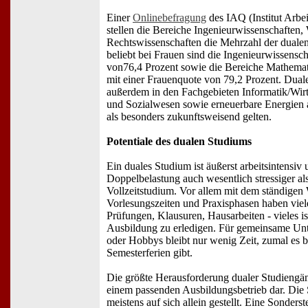
Einer
Onlinebefragung
des IAQ (Institut Arbei
stellen die Bereiche Ingenieurwissenschaften, 
Rechtswissenschaften die Mehrzahl der duale
beliebt bei Frauen sind die Ingenieurwissensc
von76,4 Prozent sowie die Bereiche Mathemat
mit einer Frauenquote von 79,2 Prozent. Dua
außerdem in den Fachgebieten Informatik/Wirt
und Sozialwesen sowie erneuerbare Energien 
als besonders zukunftsweisend gelten.
Potentiale des dualen Studiums
Ein duales Studium ist äußerst arbeitsintensiv
Doppelbelastung auch wesentlich stressiger a
Vollzeitstudium. Vor allem mit dem ständigen
Vorlesungszeiten und Praxisphasen haben viel
Prüfungen, Klausuren, Hausarbeiten - vieles ist
Ausbildung zu erledigen. Für gemeinsame U
oder Hobbys bleibt nur wenig Zeit, zumal es 
Semesterferien gibt.
Die größte Herausforderung dualer Studiengän
einem passenden Ausbildungsbetrieb dar. Die 
meistens auf sich allein gestellt. Eine Sonder