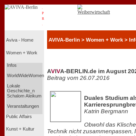
.
P
R
.
AVIVA-Berlin > Women + Work > Inf
Aviva - Home
Women + Work
Infos
A
V
I
V
A-BERLIN.de im August 20
WorldWideWomen
Beitrag vom 26.07.2016
Lokale
Geschichte_n
Schalom Aleikum
Duales Studium al
Karrieresprungbret
Veranstaltungen
Katrin Bergmann
Public Affairs
Obwohl das Klische
Kunst + Kultur
Technik nicht zusammenpassen, l