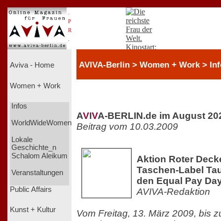
.
P
R
.
AVIVA-Berlin > Women + Work > Inf
Aviva - Home
Women + Work
Infos
A
V
I
V
A-BERLIN.de im August 20
WorldWideWomen
Beitrag vom 10.03.2009
Lokale
Geschichte_n
Schalom Aleikum
Aktion Roter Decke
Taschen-Label Tau
Veranstaltungen
den Equal Pay Da
Public Affairs
AVIVA-Redaktion
Kunst + Kultur
Vom Freitag, 13. März 2009, bis z