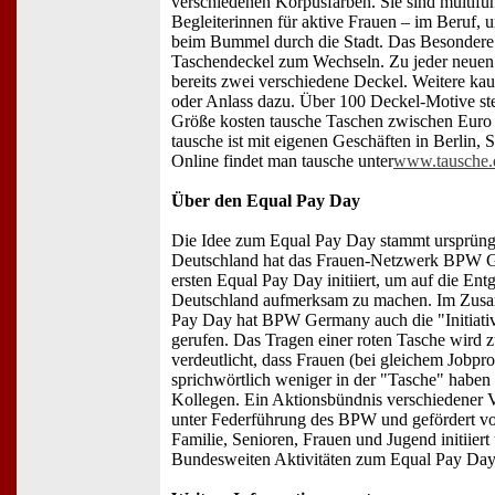
verschiedenen Korpusfarben. Sie sind multifun
Begleiterinnen für aktive Frauen – im Beruf, 
beim Bummel durch die Stadt. Das Besondere 
Taschendeckel zum Wechseln. Zu jeder neuen
bereits zwei verschiedene Deckel. Weitere kau
oder Anlass dazu. Über 100 Deckel-Motive st
Größe kosten tausche Taschen zwischen Euro
tausche ist mit eigenen Geschäften in Berlin, S
Online findet man tausche unter
www.tausche.
Über den Equal Pay Day
Die Idee zum Equal Pay Day stammt ursprüng
Deutschland hat das Frauen-Netzwerk BPW G
ersten Equal Pay Day initiiert, um auf die Entg
Deutschland aufmerksam zu machen. Im Zus
Pay Day hat BPW Germany auch die "Initiati
gerufen. Das Tragen einer roten Tasche wird 
verdeutlicht, dass Frauen (bei gleichem Jobprof
sprichwörtlich weniger in der "Tasche" haben 
Kollegen. Ein Aktionsbündnis verschiedener 
unter Federführung des BPW und gefördert v
Familie, Senioren, Frauen und Jugend initiiert
Bundesweiten Aktivitäten zum Equal Pay Day