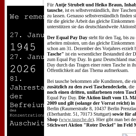
Für
Antje Strubelt und Heiko Braun, Inha
tausche
, ist es selbstverständlich, ihre Tasch
zu lassen. Genauso selbstverständlich finden 
für die gleiche Arbeit das gleiche Einkommen 
unterstützen sie das deutschlandweite Aktion
Der Equal Pay Day
steht für den Tag, bis z
arbeiten müssten, um das gleiche Einkommen 
schon am 31. Dezember des Vorjahres erzielt
Tasche"
ist ein wesentlicher Bestandteil der
zum Equal Pay Day. In ganz Deutschland ma
Day durch das Tragen einer roten Tasche in i
Öffentlichkeit auf das Thema aufmerksam.
Bei tausche bekommen alle Kundinnen, die ei
zusätzlich zu den zwei Taschendeckeln
, di
noch einen dritten, unifarbenen roten Tas
Equal Pay Day.
Die Aktion läuft vom 13. M
2009 und gilt (solange der Vorrat reicht) i
Berlin (Raumerstraße 8, 10437 Berlin Prenzlau
(Eberhardstr. 51, 70173 Stuttgart)
sowie für a
Shop
(
www.tausche.de
). Hier gibt man bei de
Stichwort Aktion "Roter Deckel" im Feld 