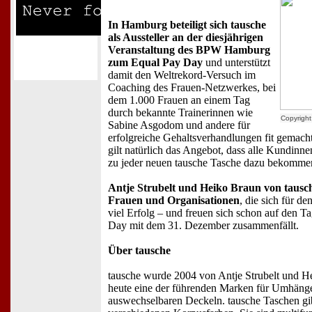
In Hamburg beteiligt sich tausche
als Aussteller an der diesjährigen
Veranstaltung des BPW Hamburg
zum Equal Pay Day
und unterstützt
damit den Weltrekord-Versuch im
Coaching des Frauen-Netzwerkes, bei
dem 1.000 Frauen an einem Tag
durch bekannte Trainerinnen wie
Copyright
Sabine Asgodom und andere für
erfolgreiche Gehaltsverhandlungen fit gemach
gilt natürlich das Angebot, dass alle Kundinne
zu jeder neuen tausche Tasche dazu bekomme
Antje Strubelt und Heiko Braun von tausc
Frauen und Organisationen
, die sich für d
viel Erfolg – und freuen sich schon auf den T
Day mit dem 31. Dezember zusammenfällt.
Über tausche
tausche wurde 2004 von Antje Strubelt und H
heute eine der führenden Marken für Umhäng
auswechselbaren Deckeln. tausche Taschen gi