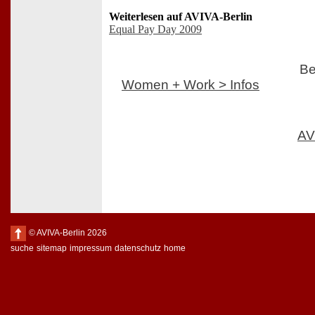
Weiterlesen auf AVIVA-Berlin
Equal Pay Day 2009
Be
Women + Work > Infos
AV
© AVIVA-Berlin 2026
suche
sitemap
impressum
datenschutz
home