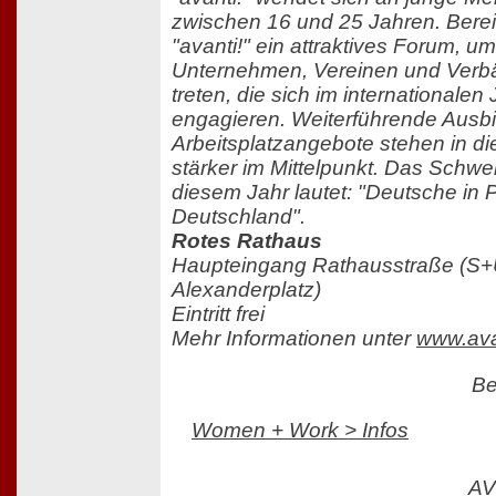
zwischen 16 und 25 Jahren. Bereit
"avanti!" ein attraktives Forum, um 
Unternehmen, Vereinen und Verbä
treten, die sich im international
engagieren. Weiterführende Ausb
Arbeitsplatzangebote stehen in d
stärker im Mittelpunkt. Das Schw
diesem Jahr lautet: "Deutsche in 
Deutschland".
Rotes Rathaus
Haupteingang Rathausstraße (S
Alexanderplatz)
Eintritt frei
Mehr Informationen unter
www.avan
Be
Women + Work > Infos
AV