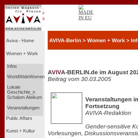
.
P
R
.
AVIVA-Berlin > Women + Work > Inf
Aviva - Home
Women + Work
Infos
A
V
I
V
A-BERLIN.de im August 20
WorldWideWomen
Beitrag vom 30.03.2005
Lokale
Geschichte_n
Schalom Aleikum
Veranstaltungen im
Fortsetzung
Veranstaltungen
AVIVA-Redaktion
Public Affairs
Gender-sensitive K
Kunst + Kultur
Vorlesungen, Diskussionsveranst