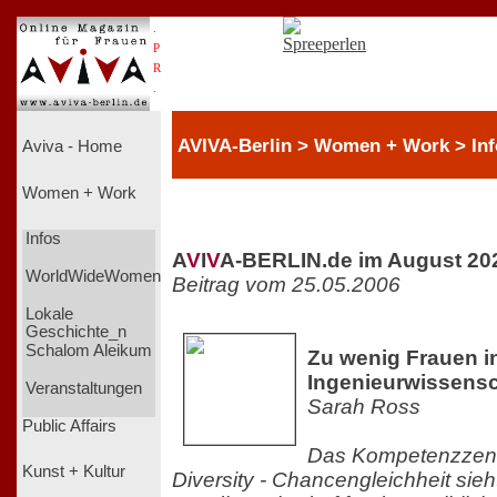
.
P
R
.
AVIVA-Berlin > Women + Work > Inf
Aviva - Home
Women + Work
Infos
A
V
I
V
A-BERLIN.de im August 20
WorldWideWomen
Beitrag vom 25.05.2006
Lokale
Geschichte_n
Schalom Aleikum
Zu wenig Frauen i
Ingenieurwissens
Veranstaltungen
Sarah Ross
Public Affairs
Das Kompetenzzent
Kunst + Kultur
Diversity - Chancengleichheit sieh