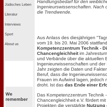
Handlungsbedarf für den weiblic
Jüdisches Leben
Ingenieurswissenschaften. Nach
die Trendwende.
Literatur
Interviews
Sport
Aus Anlass des diesjährigen "Tags
vom 19. bis 20. Mai 2006 stattfand
About us
Kompetenzzentrum Technik - Div
Chancengleichheit
im Jahresturnu
und Verbände über die aktuellen 
Ingenieurwissenschaften und der I
Jahr zeigten die Daten und Fakte
Beruf, dass die Ingenieurwissensc
Frauen im Aufwind lagen, jedoch
droht. Ist das
das Ende einer Erf
We
Das Kompetenzzentrum Technik - D
remember
Chancengleichheit e.V. fördert mi
Projekten die verstärkte
Nutzung 