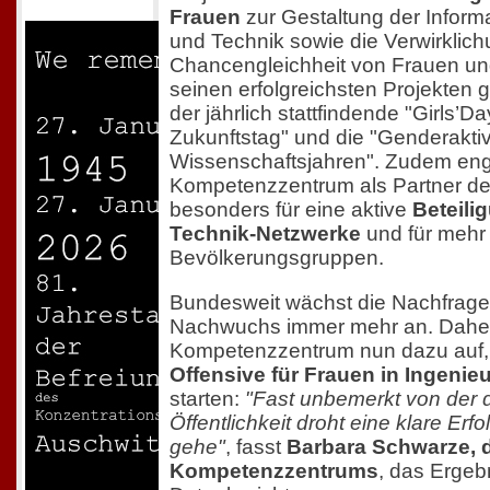
Frauen
zur Gestaltung der Inform
und Technik sowie die Verwirklich
Chancengleichheit von Frauen u
seinen erfolgreichsten Projekten 
der jährlich stattfindende "Girls’
Zukunftstag" und die "Genderaktiv
Wissenschaftsjahren". Zudem enga
Kompetenzzentrum als Partner de
besonders für eine aktive
Beteili
Technik-Netzwerke
und für mehr 
Bevölkerungsgruppen.
Bundesweit wächst die Nachfrage 
Nachwuchs immer mehr an. Daher 
Kompetenzzentrum nun dazu auf,
Offensive für Frauen in Ingeni
starten:
"Fast unbemerkt von der 
Öffentlichkeit droht eine klare Erf
gehe"
, fasst
Barbara Schwarze, d
Kompetenzzentrums
, das Ergeb