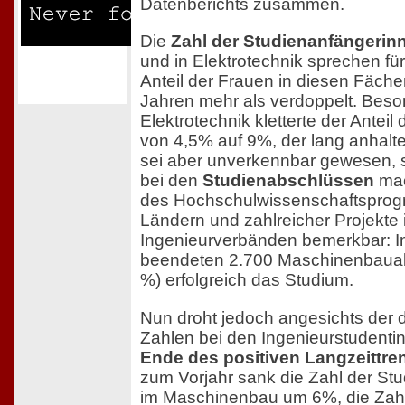
Datenberichts zusammen.
Die
Zahl der Studienanfängerin
und in Elektrotechnik sprechen für
Anteil der Frauen in diesen Fächer
Jahren mehr als verdoppelt. Beso
Elektrotechnik kletterte der Anteil
von 4,5% auf 9%, der lang anhalt
sei aber unverkennbar gewesen,
bei den
Studienabschlüssen
mac
des Hochschulwissenschaftspro
Ländern und zahlreicher Projekte 
Ingenieurverbänden bemerkbar: I
beendeten 2.700 Maschinenbauab
%) erfolgreich das Studium.
Nun droht jedoch angesichts der d
Zahlen bei den Ingenieurstudent
Ende des positiven Langzeittre
zum Vorjahr sank die Zahl der St
im Maschinenbau um 6%, die Zahl