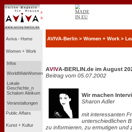
.
P
R
.
AVIVA-Berlin > Women + Work > Le
Aviva - Home
Women + Work
Infos
A
V
I
V
A-BERLIN.de im August 20
WorldWideWomen
Beitrag vom 05.07.2002
Lokale
Geschichte_n
Schalom Aleikum
Wir machen Interv
Sharon Adler
Veranstaltungen
Public Affairs
mit interessanten F
unterschiedlichen 
Kunst + Kultur
zu informieren, zu ermutigen und 