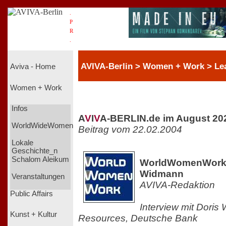
.
P
R
.
AVIVA-Berlin > Women + Work > Le
Aviva - Home
Women + Work
Infos
A
V
I
V
A-BERLIN.de im August 20
WorldWideWomen
Beitrag vom 22.02.2004
Lokale
Geschichte_n
Schalom Aleikum
WorldWomenWork 2
Widmann
Veranstaltungen
AVIVA-Redaktion
Public Affairs
Interview mit Dori
Kunst + Kultur
Resources, Deutsche Bank