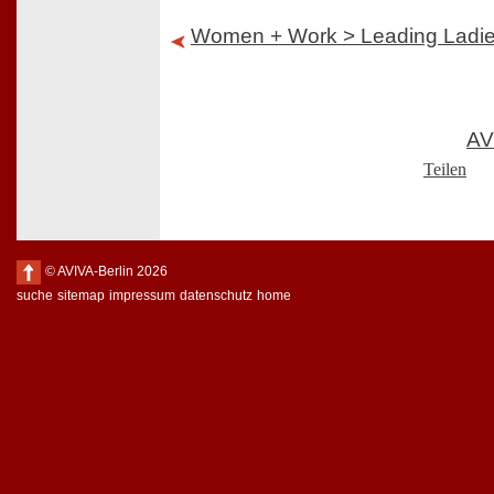
Women + Work > Leading Ladi
AV
Teilen
© AVIVA-Berlin 2026
suche
sitemap
impressum
datenschutz
home