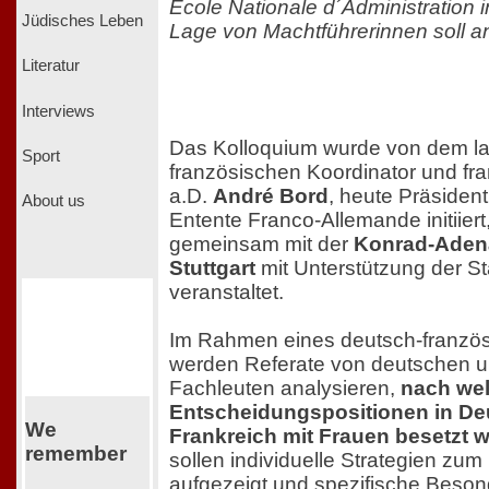
Ecole Nationale d´Administration i
Jüdisches Leben
Lage von Machtführerinnen soll an
Literatur
Interviews
Das Kolloquium wurde von dem la
Sport
französischen Koordinator und fr
a.D.
André Bord
, heute Präsiden
About us
Entente Franco-Allemande initiiert
gemeinsam mit der
Konrad-Adena
Stuttgart
mit Unterstützung der St
veranstaltet.
Im Rahmen eines deutsch-französ
werden Referate von deutschen u
Fachleuten analysieren,
nach wel
Entscheidungspositionen in De
We
Frankreich mit Frauen besetzt 
remember
sollen individuelle Strategien zu
aufgezeigt und spezifische Beson