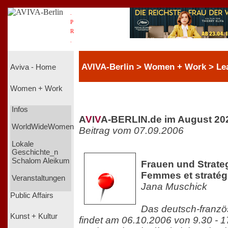
.
P
R
.
AVIVA-Berlin > Women + Work > Le
Aviva - Home
Women + Work
Infos
A
V
I
V
A-BERLIN.de im August 20
WorldWideWomen
Beitrag vom 07.09.2006
Lokale
Geschichte_n
Schalom Aleikum
Frauen und Strateg
Femmes et stratég
Veranstaltungen
Jana Muschick
Public Affairs
Das deutsch-franzö
Kunst + Kultur
findet am 06.10.2006 von 9.30 - 17