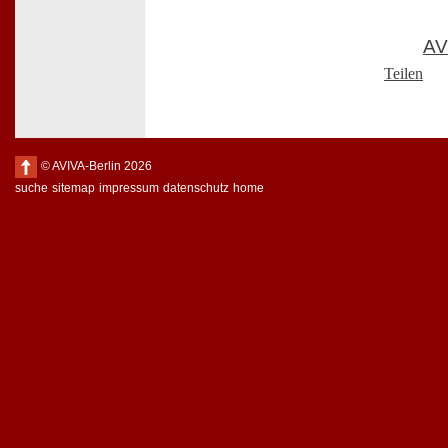
AV
Teilen
© AVIVA-Berlin 2026
suche
sitemap
impressum
datenschutz
home