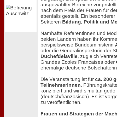
ausgewählter Bereiche vorgestell
nach dem Preis der Frauen für de
ebenfalls gestellt. Ein besonderer
Sektoren
Bildung, Politik und M
Namhafte Referentinnen und Mod
beiden Ländern haben ihr Komme
beispielsweise Bundesministerin
oder die Generalinspektorin der S
Duchefdelaville
, zugleich Vertret
Grandes Ecoles Francaises oder
ehemalige deutsche Botschafterin
Die Veranstaltung ist für
ca. 200 
TeilnehmerInnen
, Führungskräfte
konzipiert und wird simultan gedo
(deutsch/französisch). Es ist vorg
zu veröffentlichen.
Frauen und Strategien der Mach