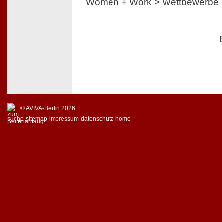
Women + Work > Wettbewerbe
© AVIVA-Berlin 2026
suche
sitemap
impressum
datenschutz
home