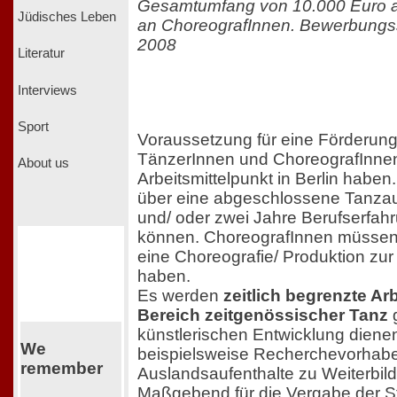
Gesamtumfang von 10.000 Euro 
Jüdisches Leben
an ChoreografInnen. Bewerbungs
2008
Literatur
Interviews
Sport
Voraussetzung für eine Förderung 
TänzerInnen und ChoreografInnen
About us
Arbeitsmittelpunkt in Berlin haben
über eine abgeschlossene Tanzau
und/ oder zwei Jahre Berufserfa
können. ChoreografInnen müsse
eine Choreografie/ Produktion zur
haben.
Es werden
zeitlich begrenzte A
Bereich zeitgenössischer Tanz
g
künstlerischen Entwicklung diene
We
beispielsweise Recherchevorhabe
remember
Auslandsaufenthalte zu Weiterbi
Maßgebend für die Vergabe der Sti