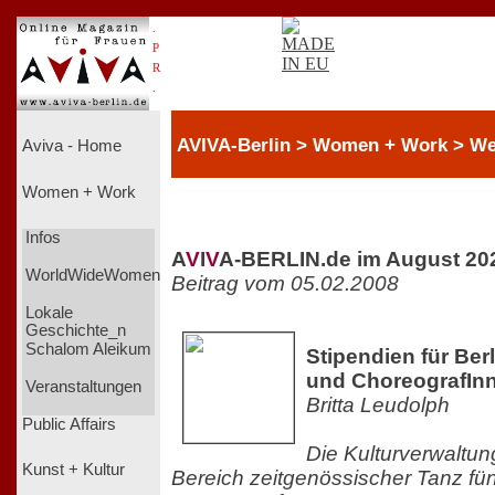
.
P
R
.
AVIVA-Berlin > Women + Work > We
Aviva - Home
Women + Work
Infos
A
V
I
V
A-BERLIN.de im August 20
WorldWideWomen
Beitrag vom 05.02.2008
Lokale
Geschichte_n
Schalom Aleikum
Stipendien für Ber
und ChoreografInn
Veranstaltungen
Britta Leudolph
Public Affairs
Die Kulturverwaltung
Kunst + Kultur
Bereich zeitgenössischer Tanz fün