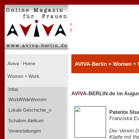
.
.
.
P
R
.
.
.
AVIVA-Berlin > Women + 
Aviva - Home
Women + Work
Infos
A
V
I
V
A-BERLIN.de im Augus
WorldWideWomen
Lokale Geschichte_n
Patente Stu
Franziska Ev
Schalom Aleikum
Der Verein D
Veranstaltungen
Köpfe mit th