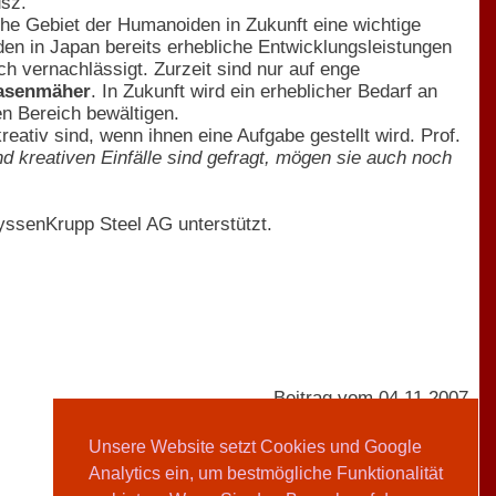
usz.
he Gebiet der Humanoiden in Zukunft eine wichtige
den in Japan bereits erhebliche Entwicklungsleistungen
 vernachlässigt. Zurzeit sind nur auf enge
Rasenmäher
. In Zukunft wird ein erheblicher Bedarf an
en Bereich bewältigen.
ativ sind, wenn ihnen eine Aufgabe gestellt wird. Prof.
nd kreativen Einfälle sind gefragt, mögen sie auch noch
senKrupp Steel AG unterstützt.
Beitrag vom 04.11.2007
Unsere Website setzt Cookies und Google
Analytics ein, um bestmögliche Funktionalität
AVIVA-Redaktion