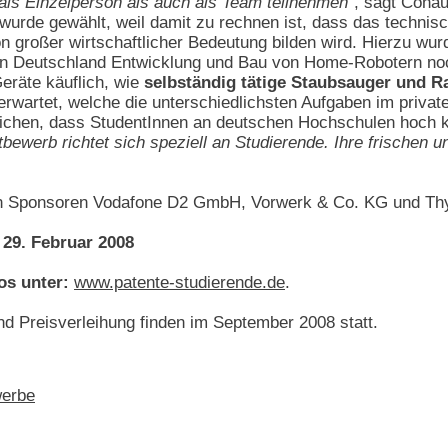
als Einzelperson als auch als Team teilnehmen"
, sagt Coha
rde gewählt, weil damit zu rechnen ist, dass das technisc
n großer wirtschaftlicher Bedeutung bilden wird. Hierzu wur
in Deutschland Entwicklung und Bau von Home-Robotern noch
eräte käuflich, wie
selbständig tätige Staubsauger und 
erwartet, welche die unterschiedlichsten Aufgaben im privat
ichen, dass StudentInnen an deutschen Hochschulen hoch kre
bewerb richtet sich speziell an Studierende. Ihre frischen u
n Sponsoren Vodafone D2 GmbH, Vorwerk & Co. KG und Thys
29. Februar 2008
os unter:
www.patente-studierende.de
.
d Preisverleihung finden im September 2008 statt.
erbe