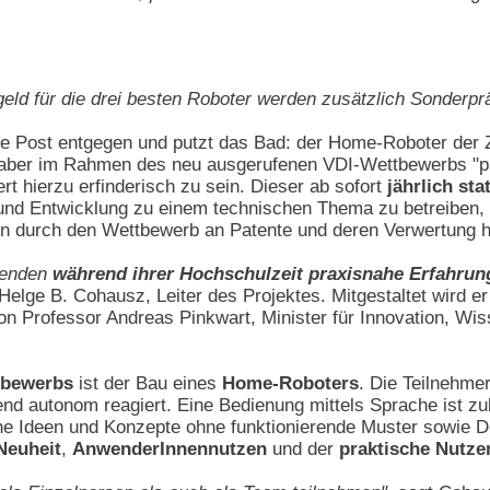
eld für die drei besten Roboter werden zusätzlich Sonderp
die Post entgegen und putzt das Bad: der Home-Roboter der 
, aber im Rahmen des neu ausgerufenen VDI-Wettbewerbs "
rt hierzu erfinderisch zu sein. Dieser ab sofort
jährlich st
und Entwicklung zu einem technischen Thema zu betreiben, 
len durch den Wettbewerb an Patente und deren Verwertung 
erenden
während ihrer Hochschulzeit praxisnahe Erfahrun
 Helge B. Cohausz, Leiter des Projektes. Mitgestaltet wird e
on Professor Andreas Pinkwart, Minister für Innovation, W
tbewerbs
ist der Bau eines
Home-Roboters
. Die Teilnehme
nd autonom reagiert. Eine Bedienung mittels Sprache ist z
he Ideen und Konzepte ohne funktionierende Muster sowie D
Neuheit
,
AnwenderInnennutzen
und der
praktische Nutz