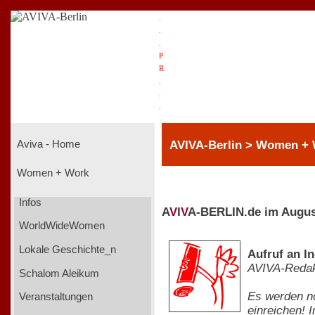
.
.
.
P
R
.
.
.
AVIVA-Berlin > Women + 
Aviva - Home
Women + Work
Infos
A
V
I
V
A-BERLIN.de im Augus
WorldWideWomen
Lokale Geschichte_n
Aufruf an I
AVIVA-Redak
Schalom Aleikum
Es werden no
Veranstaltungen
einreichen! 