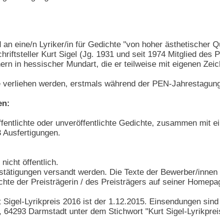
 an eine/n Lyriker/in für Gedichte "von hoher ästhetischer Qua
chriftsteller Kurt Sigel (Jg. 1931 und seit 1974 Mitglied de
n in hessischer Mundart, die er teilweise mit eigenen Zei
hre verliehen werden, erstmals während der PEN-Jahrestagun
en:
ffentlichte oder unveröffentlichte Gedichte, zusammen mit ei
3 Ausfertigungen.
nicht öffentlich.
tätigungen versandt werden. Die Texte der Bewerber/innen
te der Preisträgerin / des Preisträgers auf seiner Homepag
 Sigel-Lyrikpreis 2016 ist der 1.12.2015. Einsendungen sin
 64293 Darmstadt unter dem Stichwort "Kurt Sigel-Lyrikpreis