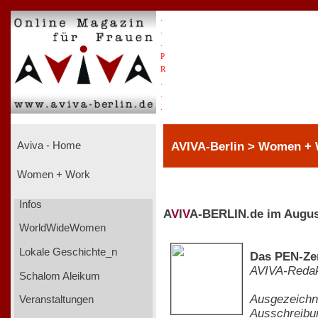
.
.
.
P
R
.
.
.
AVIVA-Berlin > Women + 
Aviva - Home
Women + Work
Infos
A
V
I
V
A-BERLIN.de im Augus
WorldWideWomen
Lokale Geschichte_n
Das PEN-Zen
AVIVA-Redak
Schalom Aleikum
Ausgezeichne
Veranstaltungen
Ausschreibu