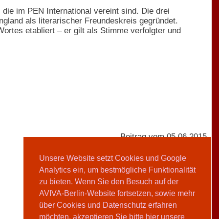
die im PEN International vereint sind. Die drei
gland als literarischer Freundeskreis gegründet.
ortes etabliert – er gilt als Stimme verfolgter und
Beitrag vom 05.06.2015
Unsere Website setzt Cookies und Google
Analytics ein, um bestmögliche Funktionalität
AVIVA-Redaktion
zu bieten. Wenn Sie den Besuch auf der
AVIVA-Berlin-Website fortsetzen, sowie mehr
Teilen
über Cookies und Datenschutz erfahren
möchten, akzeptieren Sie bitte hier unsere