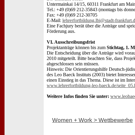
Untermainkai 14/15, 60311 Frankfurt am Mai
Tel.: +49 (0)69 212-35843 (montags bis donne
Fax: +49 (0)69 212-30705
E-Mail:
lehrerfortbildung.lbi@stadt-frankfurt.
Eine Fachjury berät über die Anträge und spri
Förderung aus.
VI. Ausschreibungsfrist
Projektanträge können bis zum
Stichtag, 1. 
Die Entscheidung über die Anträge wird voraus
2010 mitgeteilt. Bitte beachten Sie, dass Proj
abgeschlossen sein müssen.
Hinweis: Die Orientierungshilfe Deutsch-jüdi
des Leo Baeck Instituts (2003) bietet Interes
einen Einstieg in das Thema. Diese ist im Inter
www.lehrerfortbildung-leo-baeck.de/seite_05.
Weitere Infos finden Sie unter:
www.leobae
Women + Work > Wettbewerbe