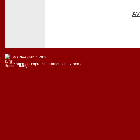
AV
© AVIVA-Berlin 2026
suche
sitemap
impressum
datenschutz
home