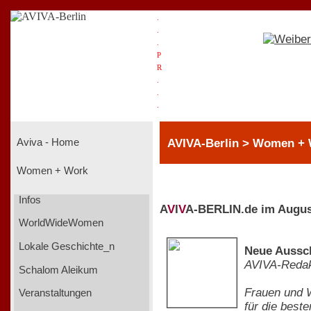
.
.
.
P
R
.
.
.
AVIVA-Berlin > Women + 
Aviva - Home
Women + Work
Infos
A
V
I
V
A-BERLIN.de im Augus
WorldWideWomen
Lokale Geschichte_n
Neue Aussch
AVIVA-Redak
Schalom Aleikum
Frauen und W
Veranstaltungen
für die best