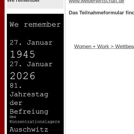
We remember
www.weiberwirtschaft.de
Das Teilnahmeformular find
Women + Work > Wettbew