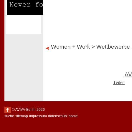
Women + Work > Wettbewerbe
AV
Teilen
© AVIVA-Berlin 2026
suche
sitemap
impressum
datenschutz
home