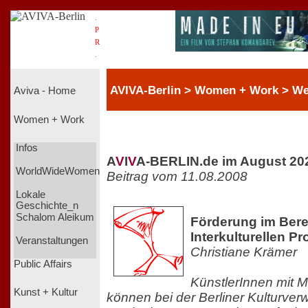
.
P
R
.
AVIVA-Berlin > Women + Work > We
Aviva - Home
Women + Work
Infos
A
V
I
V
A-BERLIN.de im August 20
WorldWideWomen
Beitrag vom 11.08.2008
Lokale
Geschichte_n
Schalom Aleikum
Förderung im Bere
Interkulturellen Pr
Veranstaltungen
Christiane Krämer
Public Affairs
KünstlerInnen mit M
Kunst + Kultur
können bei der Berliner Kulturver