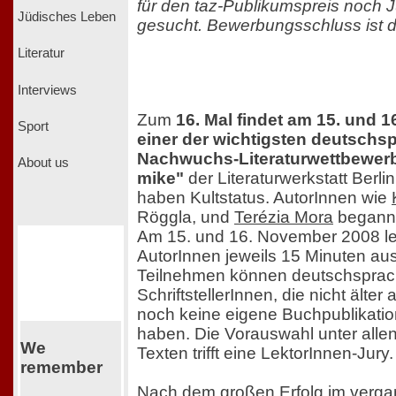
für den taz-Publikumspreis noch J
Jüdisches Leben
gesucht. Bewerbungsschluss ist d
Literatur
Interviews
Zum
16. Mal findet am 15. und 
Sport
einer der wichtigsten deutschs
Nachwuchs-Literaturwettbewerbe
About us
mike"
der Literaturwerkstatt Berl
haben Kultstatus. AutorInnen wie
Röggla, und
Terézia Mora
begannen
Am 15. und 16. November 2008 le
AutorInnen jeweils 15 Minuten aus
Teilnehmen können deutschsprac
SchriftstellerInnen, die nicht älter
noch keine eigene Buchpublikati
haben. Die Vorauswahl unter allen
We
Texten trifft eine LektorInnen-Jury.
remember
Nach dem großen Erfolg im vergan