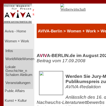
.
P
R
.
AVIVA-Berlin > Women + Work > We
Aviva - Home
Women + Work
Infos
A
V
I
V
A-BERLIN.de im August 20
WorldWideWomen
Beitrag vom 17.09.2008
Lokale
Geschichte_n
Schalom Aleikum
Werden Sie Jury-Mi
Publikumspreis z
Veranstaltungen
AVIVA-Redaktion
Public Affairs
Anlässlich des 16.
Kunst + Kultur
Nachwuchs-Literaturwettbewerbs