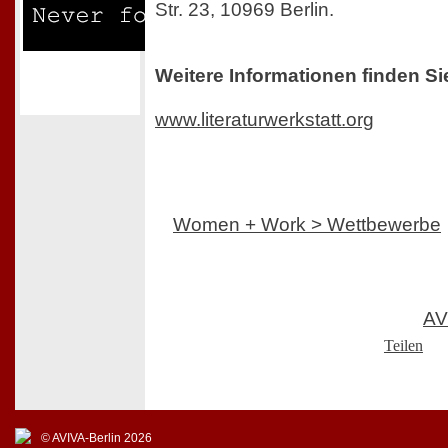
Str. 23, 10969 Berlin.
Weitere Informationen finden Si
www.literaturwerkstatt.org
Women + Work > Wettbewerbe
AV
Teilen
© AVIVA-Berlin 2026